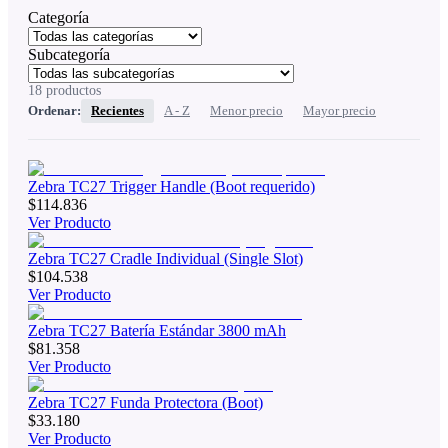
Categoría
Subcategoría
18
productos
Ordenar:
Recientes
A - Z
Menor precio
Mayor precio
Zebra TC27 Trigger Handle (Boot requerido)
$114.836
Ver Producto
Zebra TC27 Cradle Individual (Single Slot)
$104.538
Ver Producto
Zebra TC27 Batería Estándar 3800 mAh
$81.358
Ver Producto
Zebra TC27 Funda Protectora (Boot)
$33.180
Ver Producto