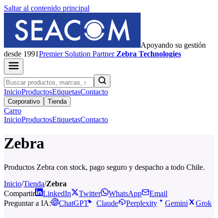
Saltar al contenido principal
Apoyando su gestión
desde 1991
Premier
Solution Partner
Zebra Technologies
Inicio
Productos
Etiquetas
Contacto
Corporativo
Tienda
Carro
Inicio
Productos
Etiquetas
Contacto
Zebra
Productos Zebra con stock, pago seguro y despacho a todo Chile.
Inicio
/
Tienda
/
Zebra
Compartir
LinkedIn
Twitter
WhatsApp
Email
Preguntar a IA:
ChatGPT
Claude
Perplexity
Gemini
Grok