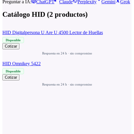
Preguntar a IA:
ChatGPT
Claude
Perplexity
Gemini
Grok
Catálogo
HID
(
2
productos
)
HID Digitalpersona U Are U 4500 Lector de Huellas
Disponible
Cotizar
Respuesta en 24 h · sin compromiso
HID Omnikey 5422
Disponible
Cotizar
Respuesta en 24 h · sin compromiso