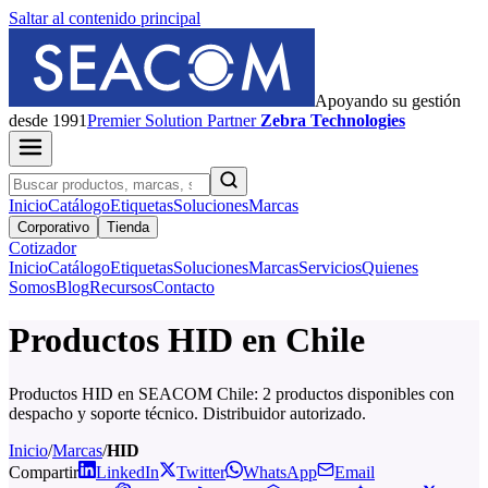
Saltar al contenido principal
Apoyando su gestión
desde 1991
Premier
Solution Partner
Zebra Technologies
Inicio
Catálogo
Etiquetas
Soluciones
Marcas
Corporativo
Tienda
Cotizador
Inicio
Catálogo
Etiquetas
Soluciones
Marcas
Servicios
Quienes
Somos
Blog
Recursos
Contacto
Productos HID en Chile
Productos HID en SEACOM Chile: 2 productos disponibles con
despacho y soporte técnico. Distribuidor autorizado.
Inicio
/
Marcas
/
HID
Compartir
LinkedIn
Twitter
WhatsApp
Email