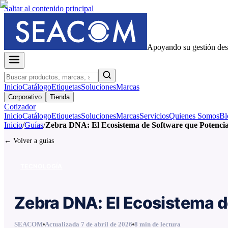
Saltar al contenido principal
Apoyando su gestión de
Inicio
Catálogo
Etiquetas
Soluciones
Marcas
Corporativo
Tienda
Cotizador
Inicio
Catálogo
Etiquetas
Soluciones
Marcas
Servicios
Quienes Somos
Bl
Inicio
/
Guías
/
Zebra DNA: El Ecosistema de Software que Potenci
← Volver a guias
TECNOLOGÍA
Zebra DNA: El Ecosistema d
SEACOM
Actualizada
7 de abril de 2026
8
min de lectura