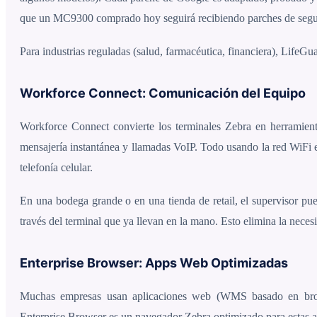
que un MC9300 comprado hoy seguirá recibiendo parches de segur
Para industrias reguladas (salud, farmacéutica, financiera), LifeGu
Workforce Connect: Comunicación del Equipo
Workforce Connect convierte los terminales Zebra en herramientas
mensajería instantánea y llamadas VoIP. Todo usando la red WiFi ex
telefonía celular.
En una bodega grande o en una tienda de retail, el supervisor pu
través del terminal que ya llevan en la mano. Esto elimina la nece
Enterprise Browser: Apps Web Optimizadas
Muchas empresas usan aplicaciones web (WMS basado en brows
Enterprise Browser es un navegador Zebra optimizado para estas a