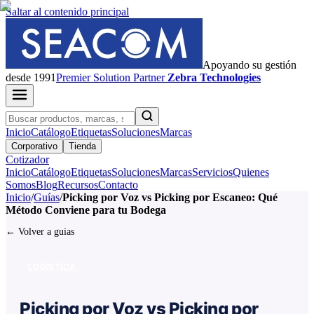
Saltar al contenido principal
Apoyando su gestión
desde 1991
Premier
Solution Partner
Zebra Technologies
Inicio
Catálogo
Etiquetas
Soluciones
Marcas
Corporativo
Tienda
Cotizador
Inicio
Catálogo
Etiquetas
Soluciones
Marcas
Servicios
Quienes
Somos
Blog
Recursos
Contacto
Inicio
/
Guías
/
Picking por Voz vs Picking por Escaneo: Qué
Método Conviene para tu Bodega
← Volver a guias
LOGÍSTICA
Picking por Voz vs Picking por