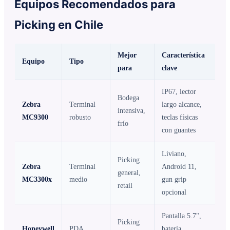
Equipos Recomendados para
Picking en Chile
Mejor
Característica
Equipo
Tipo
para
clave
IP67, lector
Bodega
Zebra
Terminal
largo alcance,
intensiva,
MC9300
robusto
teclas físicas
frío
con guantes
Liviano,
Picking
Zebra
Terminal
Android 11,
general,
MC3300x
medio
gun grip
retail
opcional
Pantalla 5.7",
Picking
Honeywell
PDA
batería