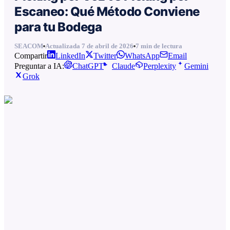
Escaneo: Qué Método Conviene
para tu Bodega
SEACOM
Actualizada
7 de abril de 2026
7
min de lectura
Compartir
LinkedIn
Twitter
WhatsApp
Email
Preguntar a IA:
ChatGPT
Claude
Perplexity
Gemini
Grok