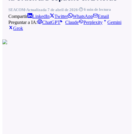
🕐
6
min de lectura
SEACOM
Actualizada
7 de abril de 2026
Compartir
LinkedIn
Twitter
WhatsApp
Email
Preguntar a IA:
ChatGPT
Claude
Perplexity
Gemini
Grok