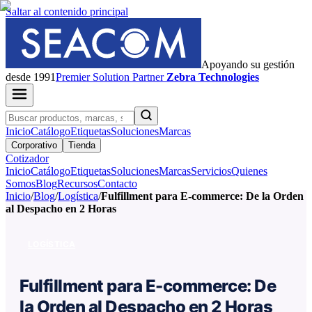
Saltar al contenido principal
Apoyando su gestión
desde 1991
Premier
Solution Partner
Zebra Technologies
Inicio
Catálogo
Etiquetas
Soluciones
Marcas
Corporativo
Tienda
Cotizador
Inicio
Catálogo
Etiquetas
Soluciones
Marcas
Servicios
Quienes
Somos
Blog
Recursos
Contacto
Inicio
/
Blog
/
Logística
/
Fulfillment para E-commerce: De la Orden
al Despacho en 2 Horas
LOGÍSTICA
Fulfillment para E-commerce: De
la Orden al Despacho en 2 Horas