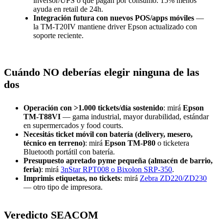
inversor/UPS o que pagan por consumo. 15% menos
ayuda en retail de 24h.
Integración futura con nuevos POS/apps móviles
—
la TM-T20IV mantiene driver Epson actualizado con
soporte reciente.
Cuándo NO deberías elegir ninguna de las
dos
Operación con >1.000 tickets/día sostenido
: mirá
Epson
TM-T88VI
— gama industrial, mayor durabilidad, estándar
en supermercados y food courts.
Necesitás ticket móvil con batería (delivery, mesero,
técnico en terreno)
: mirá
Epson TM-P80
o ticketera
Bluetooth portátil con batería.
Presupuesto apretado pyme pequeña (almacén de barrio,
feria)
: mirá
3nStar RPT008 o Bixolon SRP-350
.
Imprimis etiquetas, no tickets
: mirá
Zebra ZD220/ZD230
— otro tipo de impresora.
Veredicto SEACOM