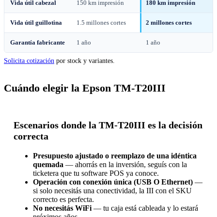
Vida útil cabezal
150 km impresión
180 km impresión
Vida útil guillotina
1.5 millones cortes
2 millones cortes
Garantía fabricante
1 año
1 año
Solicita cotización
por stock y variantes.
Cuándo elegir la Epson TM-T20III
Escenarios donde la TM-T20III es la decisión
correcta
Presupuesto ajustado o reemplazo de una idéntica
quemada
— ahorrás en la inversión, seguís con la
ticketera que tu software POS ya conoce.
Operación con conexión única (USB O Ethernet)
—
si solo necesitás una conectividad, la III con el SKU
correcto es perfecta.
No necesitás WiFi
— tu caja está cableada y lo estará
próximos años.