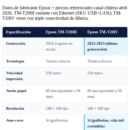
Datos de fabricante Epson + precios referenciales canal chileno abril
2026. TM-T20III variante con Ethernet (SKU USB+LAN); TM-
T20IV viene con triple conectividad de fábrica.
Especificación
Epson TM-T20III
Epson TM-T20IV
Generación
2018 (vigente en
2022-2023 (última
stock)
generación)
Tecnología
Térmica directa
Térmica directa
Velocidad
250 mm/s
250 mm/s
impresión
Ancho papel
80 mm (ajustable a 58
80 mm (ajustable a 58
mm)
mm)
Resolución
180 × 180 dpi
180 × 180 dpi
Auto-corte
Sí (guillotina)
Sí (guillotina, vida útil
extendida)