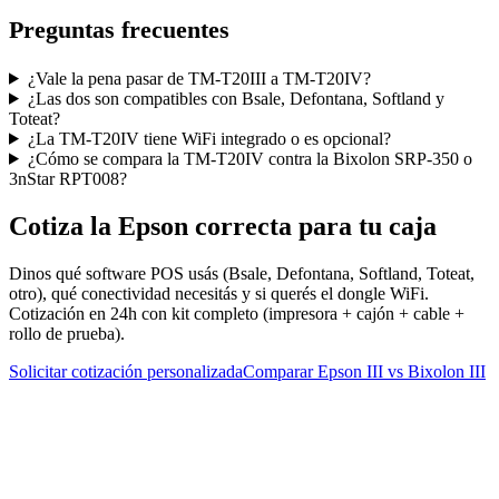
Preguntas frecuentes
¿Vale la pena pasar de TM-T20III a TM-T20IV?
¿Las dos son compatibles con Bsale, Defontana, Softland y
Toteat?
¿La TM-T20IV tiene WiFi integrado o es opcional?
¿Cómo se compara la TM-T20IV contra la Bixolon SRP-350 o
3nStar RPT008?
Cotiza la Epson correcta para tu caja
Dinos qué software POS usás (Bsale, Defontana, Softland, Toteat,
otro), qué conectividad necesitás y si querés el dongle WiFi.
Cotización en 24h con kit completo (impresora + cajón + cable +
rollo de prueba).
Solicitar cotización personalizada
Comparar Epson III vs Bixolon III
¿Comparando con otras marcas? Mirá
3nStar vs Bixolon
.