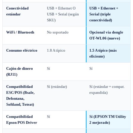
Conectividad
USB + Ethernet O
USB + Ethernet +
estándar
USB + Serial (según
Serial (triple
SKU)
conectividad)
WiFi / Bluetooth
No soportado
Opcional vía dongle
OT-WL06 (nuevo)
Consumo eléctrico
1.8 A típico
1.5 A típico (más
eficiente)
Cajón de dinero
Sí
Sí
(RJ11)
Compatibilidad
Sí (estándar)
Sí (estándar + compat.
ESC/POS (Bsale,
expandida)
Defontana,
Softland, Toteat)
Compatibilidad
Sí
Sí (EPSON TM Utility
Epson POS Driver
2 mejorado)