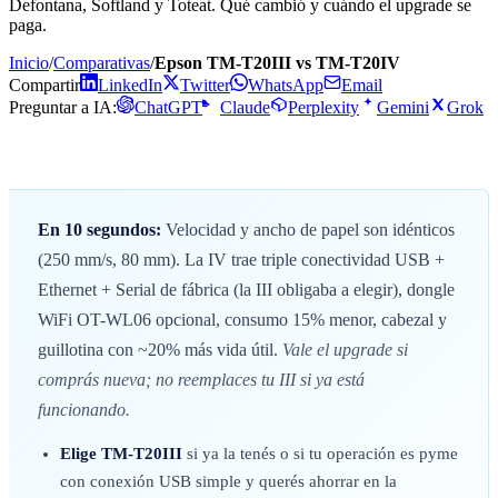
Defontana, Softland y Toteat. Qué cambió y cuándo el upgrade se
paga.
Inicio
/
Comparativas
/
Epson TM-T20III vs TM-T20IV
Compartir
LinkedIn
Twitter
WhatsApp
Email
Preguntar a IA:
ChatGPT
Claude
Perplexity
Gemini
Grok
En 10 segundos:
Velocidad y ancho de papel son idénticos
(250 mm/s, 80 mm). La IV trae triple conectividad USB +
Ethernet + Serial de fábrica (la III obligaba a elegir), dongle
WiFi OT-WL06 opcional, consumo 15% menor, cabezal y
guillotina con ~20% más vida útil.
Vale el upgrade si
comprás nueva; no reemplaces tu III si ya está
funcionando.
Elige TM-T20III
si ya la tenés o si tu operación es pyme
con conexión USB simple y querés ahorrar en la