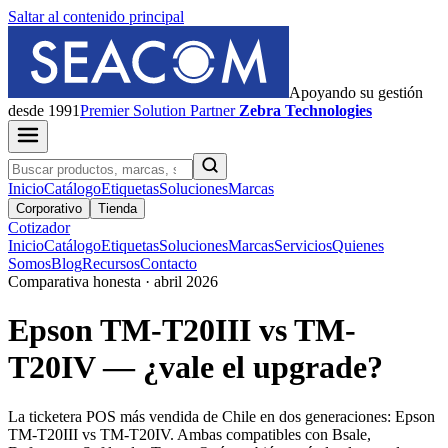
Saltar al contenido principal
Apoyando su gestión
desde 1991
Premier
Solution Partner
Zebra Technologies
Inicio
Catálogo
Etiquetas
Soluciones
Marcas
Corporativo
Tienda
Cotizador
Inicio
Catálogo
Etiquetas
Soluciones
Marcas
Servicios
Quienes
Somos
Blog
Recursos
Contacto
Comparativa honesta · abril 2026
Epson TM-T20III vs TM-
T20IV — ¿vale el upgrade?
La ticketera POS más vendida de Chile en dos generaciones: Epson
TM-T20III vs TM-T20IV. Ambas compatibles con Bsale,