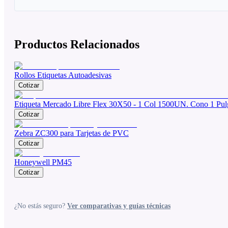
Productos Relacionados
Rollos Etiquetas Autoadesivas
Cotizar
Etiqueta Mercado Libre Flex 30X50 - 1 Col 1500UN. Cono 1 Pul
Cotizar
Zebra ZC300 para Tarjetas de PVC
Cotizar
Honeywell PM45
Cotizar
¿No estás seguro?
Ver comparativas y guías técnicas