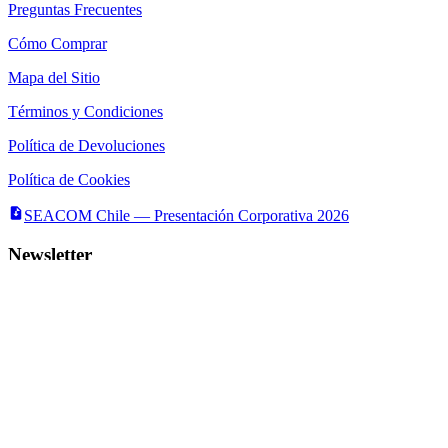
Preguntas Frecuentes
Cómo Comprar
Mapa del Sitio
Términos y Condiciones
Política de Devoluciones
Política de Cookies
SEACOM Chile — Presentación Corporativa 2026
Newsletter
Recibe novedades, guias tecnicas y ofertas directamente en tu correo.
Suscribirse
Acepto recibir novedades y ofertas por correo
Distribuidores autorizados
Seacom
©
2026
— Todos los derechos reservados
Servicios y Asesorías Computacionales Ltda.
· RUT
78.133.350-6
·
La Concepción 322, Local 