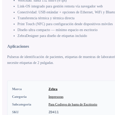
Velocidad: hasta 152 mm/s (6 ips)
Link-OS integrado para gestión remota vía navegador web
Conectividad: USB estándar + opciones de Ethernet, WiFi y Bluet
Transferencia térmica y térmica directa
Print Touch (NFC) para configuración desde dispositivos móviles
Diseño ultra compacto — mínimo espacio en escritorio
ZebraDesigner para diseño de etiquetas incluido
Aplicaciones
Pulseras de identificación de pacientes, etiquetas de muestras de laborator
necesite etiquetas de 2 pulgadas.
Marca
Zebra
Categoria
Impresoras
Subcategoria
Para Codigos de barra de Escritorio
SKU
ZD411