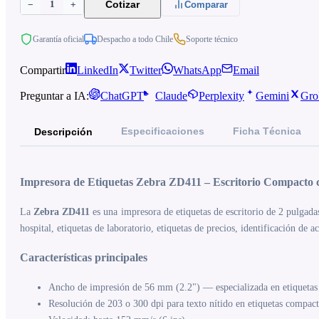
1
Cotizar
−
+
Comparar
Garantía oficial
Despacho a todo Chile
Soporte técnico
Compartir
LinkedIn
Twitter
WhatsApp
Email
Preguntar a IA:
ChatGPT
Claude
Perplexity
Gemini
Gro
Especificaciones
Ficha Técnica
Descripción
Impresora de Etiquetas Zebra ZD411 – Escritorio Compacto 
La
Zebra ZD411
es una impresora de etiquetas de escritorio de 2 pulgada
hospital, etiquetas de laboratorio, etiquetas de precios, identificación de
Características principales
Ancho de impresión de 56 mm (2.2") — especializada en etiquetas
Resolución de 203 o 300 dpi para texto nítido en etiquetas compact