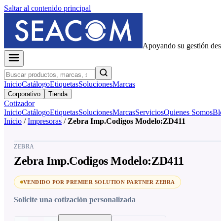
Saltar al contenido principal
Apoyando su gestión de
Inicio
Catálogo
Etiquetas
Soluciones
Marcas
Corporativo
Tienda
Cotizador
Inicio
Catálogo
Etiquetas
Soluciones
Marcas
Servicios
Quienes Somos
Bl
Inicio
/
Impresoras
/
Zebra Imp.Codigos Modelo:ZD411
ZEBRA
Zebra Imp.Codigos Modelo:ZD411
VENDIDO POR PREMIER SOLUTION PARTNER ZEBRA
Solicite una cotización personalizada