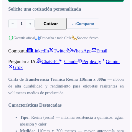
Solicite una cotización personalizada
1
Cotizar
−
+
Comparar
Garantía oficial
Despacho a todo Chile
Soporte técnico
Compartir
LinkedIn
Twitter
WhatsApp
Email
Preguntar a IA:
ChatGPT
Claude
Perplexity
Gemini
Grok
Cinta de Transferencia Térmica Resina 110mm x 300m
— ribbon
de alta durabilidad y rendimiento para etiquetas resistentes en
volúmenes medios de producción.
Características Destacadas
Tipo:
Resina (resin) — máxima resistencia a químicos, agua,
abrasión y calor
Medida:
110mm x 300 metros — mayor autonomía para