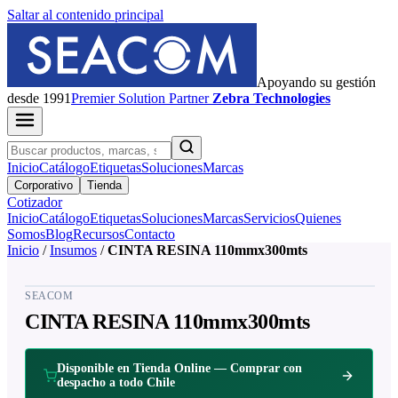
Saltar al contenido principal
Apoyando su gestión
desde 1991
Premier
Solution Partner
Zebra Technologies
Inicio
Catálogo
Etiquetas
Soluciones
Marcas
Corporativo
Tienda
Cotizador
Inicio
Catálogo
Etiquetas
Soluciones
Marcas
Servicios
Quienes
Somos
Blog
Recursos
Contacto
Inicio
/
Insumos
/
CINTA RESINA 110mmx300mts
SEACOM
CINTA RESINA 110mmx300mts
Disponible en Tienda Online — Comprar con
despacho a todo Chile