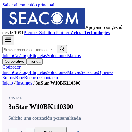
Saltar al contenido principal
Apoyando su gestión
desde 1991
Premier
Solution Partner
Zebra Technologies
Inicio
Catálogo
Etiquetas
Soluciones
Marcas
Corporativo
Tienda
Cotizador
Inicio
Catálogo
Etiquetas
Soluciones
Marcas
Servicios
Quienes
Somos
Blog
Recursos
Contacto
Inicio
/
Insumos
/
3nStar W10BK110300
3NSTAR
3nStar W10BK110300
Solicite una cotización personalizada