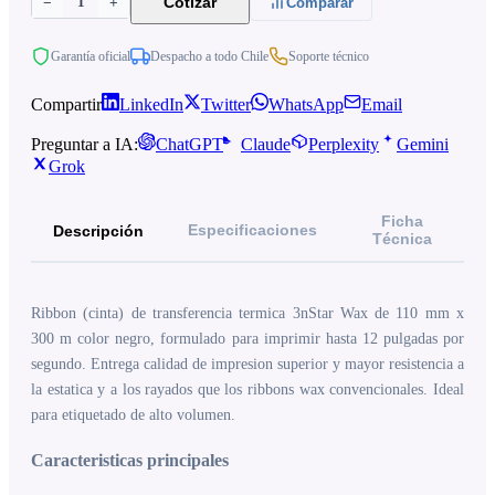
1
Cotizar
−
+
Comparar
Garantía oficial
Despacho a todo Chile
Soporte técnico
Compartir
LinkedIn
Twitter
WhatsApp
Email
Preguntar a IA:
ChatGPT
Claude
Perplexity
Gemini
Grok
Ficha
Especificaciones
Descripción
Técnica
Ribbon (cinta) de transferencia termica 3nStar Wax de 110 mm x
300 m color negro, formulado para imprimir hasta 12 pulgadas por
segundo. Entrega calidad de impresion superior y mayor resistencia a
la estatica y a los rayados que los ribbons wax convencionales. Ideal
para etiquetado de alto volumen.
Caracteristicas principales