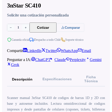
3nStar SC410
Solicite una cotización personalizada
1
Cotizar
−
+
Comparar
Garantía oficial
Despacho a todo Chile
Soporte técnico
Compartir
LinkedIn
Twitter
WhatsApp
Email
Preguntar a IA:
ChatGPT
Claude
Perplexity
Gemini
Grok
Ficha
Especificaciones
Descripción
Técnica
Scanner manual 3nStar SC410 de codigos de barras 1D y 2D con
base y autosense incluidos. Lectura omnidireccional de codigos
impresos y desde pantallas de celulares (cupones, tickets, billeteras