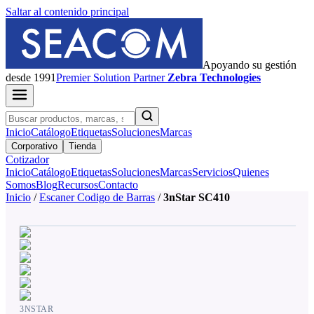
Saltar al contenido principal
Apoyando su gestión
desde 1991
Premier
Solution Partner
Zebra Technologies
Inicio
Catálogo
Etiquetas
Soluciones
Marcas
Corporativo
Tienda
Cotizador
Inicio
Catálogo
Etiquetas
Soluciones
Marcas
Servicios
Quienes
Somos
Blog
Recursos
Contacto
Inicio
/
Escaner Codigo de Barras
/
3nStar SC410
3NSTAR