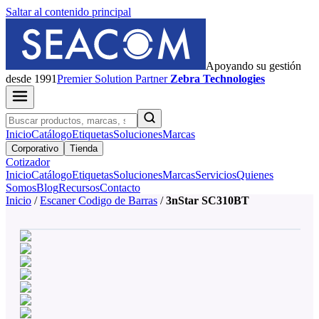
Saltar al contenido principal
Apoyando su gestión
desde 1991
Premier
Solution Partner
Zebra Technologies
Inicio
Catálogo
Etiquetas
Soluciones
Marcas
Corporativo
Tienda
Cotizador
Inicio
Catálogo
Etiquetas
Soluciones
Marcas
Servicios
Quienes
Somos
Blog
Recursos
Contacto
Inicio
/
Escaner Codigo de Barras
/
3nStar SC310BT