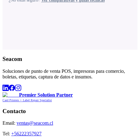
¿No estás seguro?
Ver comparativas y guías técnicas
Seacom
Soluciones de punto de venta POS, impresoras para comercio,
boletas, etiquetas, captura de datos e insumos.
Premier Solution Partner
Card Printers + Label Repair Specialist
Contacto
Email:
ventas@seacom.cl
Tel:
+56222357927