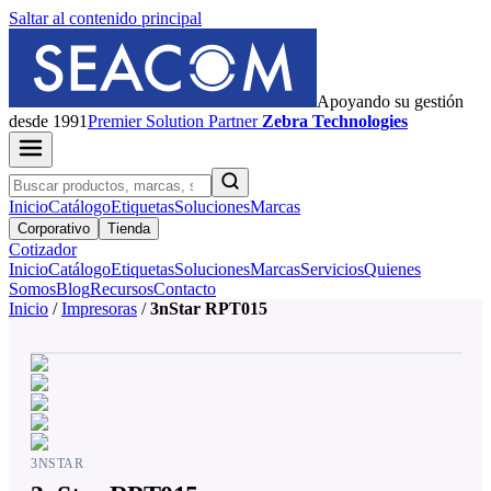
Saltar al contenido principal
Apoyando su gestión
desde 1991
Premier
Solution Partner
Zebra Technologies
Inicio
Catálogo
Etiquetas
Soluciones
Marcas
Corporativo
Tienda
Cotizador
Inicio
Catálogo
Etiquetas
Soluciones
Marcas
Servicios
Quienes
Somos
Blog
Recursos
Contacto
Inicio
/
Impresoras
/
3nStar RPT015
3NSTAR