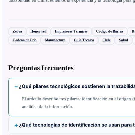
trazabilidad en Chile, tenemos la experiencia y la tecnología para 
Zebra
Honeywell
Impresoras Térmicas
Código de Barras
R
Cadena de Frío
Manufactura
Guía Técnica
Chile
Salud
Preguntas frecuentes
¿Qué pilares tecnológicos sostienen la trazabilida
El artículo describe tres pilares: identificación en el orig
analítica de la información.
¿Qué tecnologías de identificación se usan para t