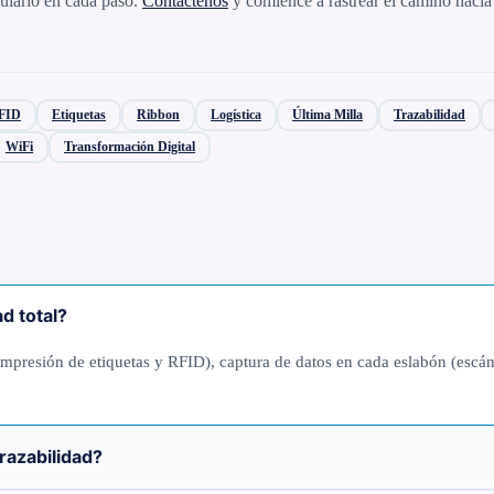
guiarlo en cada paso.
Contáctenos
y comience a rastrear el camino hacia 
FID
Etiquetas
Ribbon
Logística
Última Milla
Trazabilidad
WiFi
Transformación Digital
d total?
en (impresión de etiquetas y RFID), captura de datos en cada eslabón (es
razabilidad?