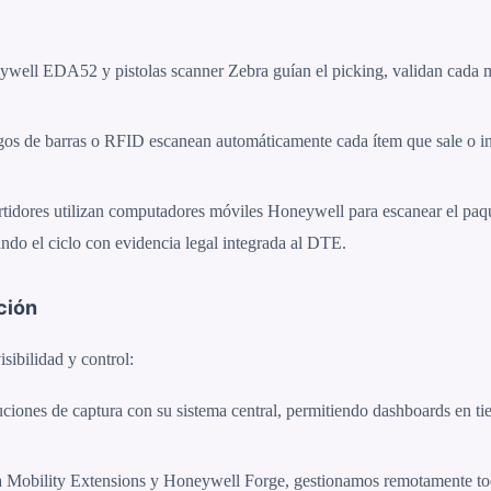
ell EDA52 y pistolas scanner Zebra guían el picking, validan cada m
gos de barras o RFID escanean automáticamente cada ítem que sale o i
tidores utilizan computadores móviles Honeywell para escanear el paqu
ando el ciclo con evidencia legal integrada al DTE.
ción
sibilidad y control:
ciones de captura con su sistema central, permitiendo dashboards en tie
Mobility Extensions y Honeywell Forge, gestionamos remotamente toda