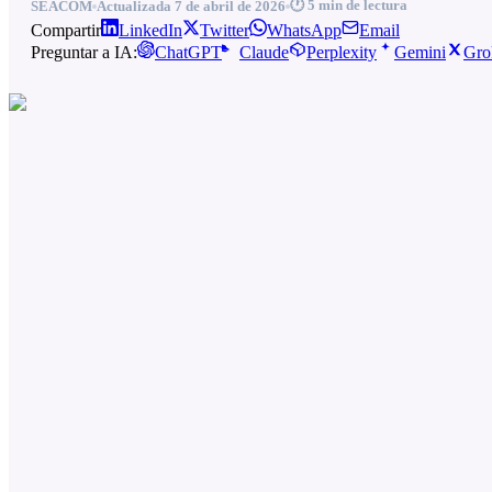
🕐
5
min de lectura
SEACOM
Actualizada
7 de abril de 2026
Compartir
LinkedIn
Twitter
WhatsApp
Email
Preguntar a IA:
ChatGPT
Claude
Perplexity
Gemini
Gro