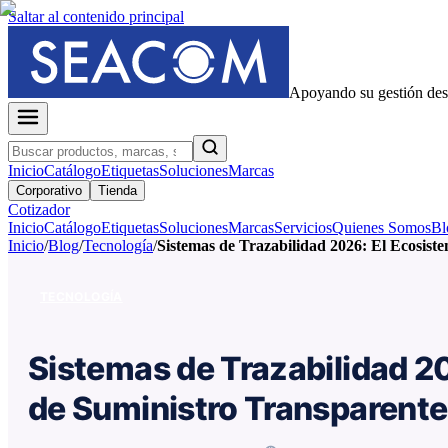
Saltar al contenido principal
Apoyando su gestión de
Inicio
Catálogo
Etiquetas
Soluciones
Marcas
Corporativo
Tienda
Cotizador
Inicio
Catálogo
Etiquetas
Soluciones
Marcas
Servicios
Quienes Somos
Bl
Inicio
/
Blog
/
Tecnología
/
Sistemas de Trazabilidad 2026: El Ecosis
TECNOLOGÍA
Sistemas de Trazabilidad 2
de Suministro Transparente 