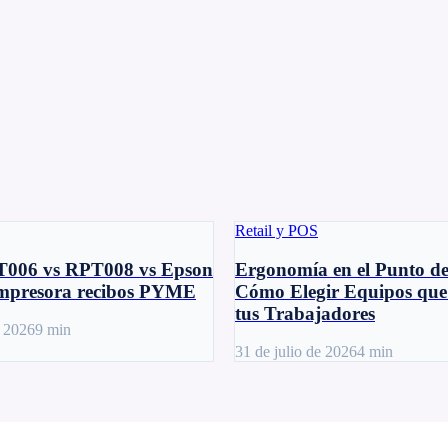
Retail y POS
T006 vs RPT008 vs Epson
Ergonomía en el Punto de
mpresora recibos PYME
Cómo Elegir Equipos que
tus Trabajadores
e 2026
9
min
31 de julio de 2026
4
min