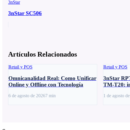
3nStar
3nStar SC506
Artículos Relacionados
Retail y POS
Retail y POS
Omnicanalidad Real: Como Unificar
3nStar RP
Online y Offline con Tecnología
TM-T20: i
6 de agosto de 2026
7
min
1 de agosto d