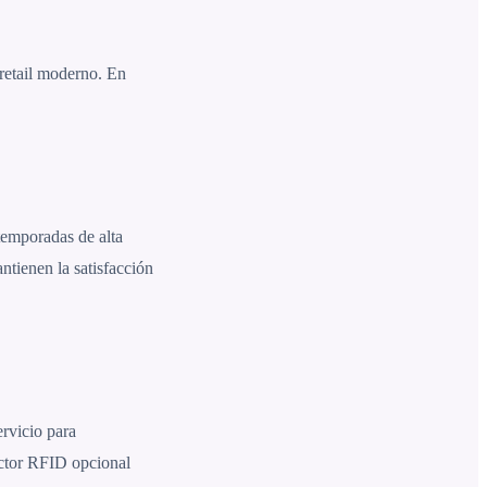
 retail moderno. En
temporadas de alta
ntienen la satisfacción
ervicio para
ector RFID opcional