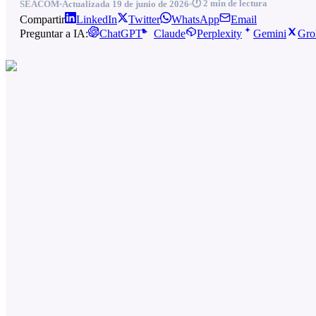
🕐
2
min de lectura
SEACOM
Actualizada
19 de junio de 2026
Compartir
LinkedIn
Twitter
WhatsApp
Email
Preguntar a IA:
ChatGPT
Claude
Perplexity
Gemini
Gro