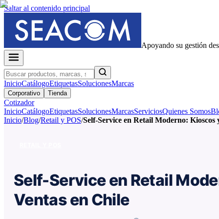
Saltar al contenido principal
Apoyando su gestión de
Inicio
Catálogo
Etiquetas
Soluciones
Marcas
Corporativo
Tienda
Cotizador
Inicio
Catálogo
Etiquetas
Soluciones
Marcas
Servicios
Quienes Somos
Bl
Inicio
/
Blog
/
Retail y POS
/
Self-Service en Retail Moderno: Kioscos
RETAIL Y POS
Self-Service en Retail Mode
Ventas en Chile