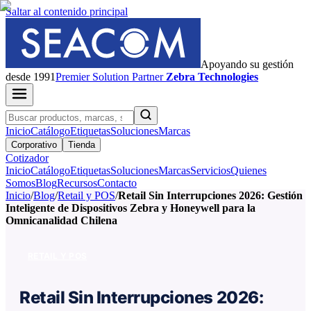
Saltar al contenido principal
Apoyando su gestión
desde 1991
Premier
Solution Partner
Zebra Technologies
Inicio
Catálogo
Etiquetas
Soluciones
Marcas
Corporativo
Tienda
Cotizador
Inicio
Catálogo
Etiquetas
Soluciones
Marcas
Servicios
Quienes
Somos
Blog
Recursos
Contacto
Inicio
/
Blog
/
Retail y POS
/
Retail Sin Interrupciones 2026: Gestión
Inteligente de Dispositivos Zebra y Honeywell para la
Omnicanalidad Chilena
RETAIL Y POS
Retail Sin Interrupciones 2026: