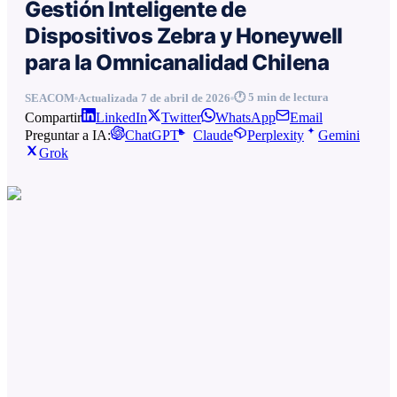
Gestión Inteligente de
Dispositivos Zebra y Honeywell
para la Omnicanalidad Chilena
🕐
5
min de lectura
SEACOM
Actualizada
7 de abril de 2026
Compartir
LinkedIn
Twitter
WhatsApp
Email
Preguntar a IA:
ChatGPT
Claude
Perplexity
Gemini
Grok