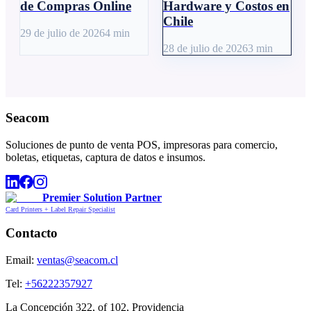
de Compras Online
Hardware y Costos en
Chile
29 de julio de 2026
4
min
28 de julio de 2026
3
min
Seacom
Soluciones de punto de venta POS, impresoras para comercio,
boletas, etiquetas, captura de datos e insumos.
Premier Solution Partner
Card Printers + Label Repair Specialist
Contacto
Email:
ventas@seacom.cl
Tel:
+56222357927
La Concepción 322, of 102, Providencia