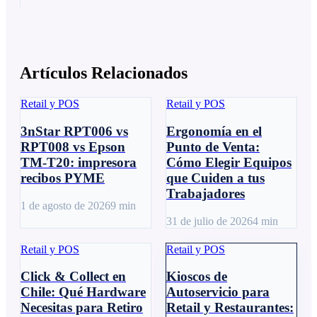
Artículos Relacionados
Retail y POS
Retail y POS
3nStar RPT006 vs
Ergonomía en el
RPT008 vs Epson
Punto de Venta:
TM-T20: impresora
Cómo Elegir Equipos
recibos PYME
que Cuiden a tus
Trabajadores
1 de agosto de 2026
9
min
31 de julio de 2026
4
min
Retail y POS
Retail y POS
Click & Collect en
Kioscos de
Chile: Qué Hardware
Autoservicio para
Necesitas para Retiro
Retail y Restaurantes: