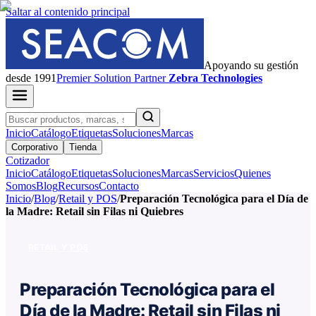
Saltar al contenido principal
Apoyando su gestión
desde 1991
Premier
Solution Partner
Zebra Technologies
Inicio
Catálogo
Etiquetas
Soluciones
Marcas
Corporativo
Tienda
Cotizador
Inicio
Catálogo
Etiquetas
Soluciones
Marcas
Servicios
Quienes
Somos
Blog
Recursos
Contacto
Inicio
/
Blog
/
Retail y POS
/
Preparación Tecnológica para el Día de
la Madre: Retail sin Filas ni Quiebres
RETAIL Y POS
Preparación Tecnológica para el
Día de la Madre: Retail sin Filas ni