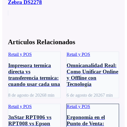
Zebra DS2278
Artículos Relacionados
Retail y POS
Retail y POS
Impresora termica
Omnicanalidad Real:
directa vs
Como Unificar Online
transferencia termica:
y Offline con
cuando usar cada una
Tecnología
8 de agosto de 2026
8
min
6 de agosto de 2026
7
min
Retail y POS
Retail y POS
3nStar RPT006 vs
Ergonomía en el
RPT008 vs Epson
Punto de Venta: