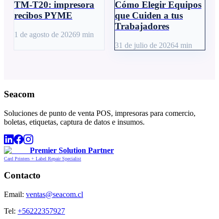
TM-T20: impresora
Cómo Elegir Equipos
recibos PYME
que Cuiden a tus
Trabajadores
1 de agosto de 2026
9
min
31 de julio de 2026
4
min
Seacom
Soluciones de punto de venta POS, impresoras para comercio,
boletas, etiquetas, captura de datos e insumos.
Premier Solution Partner
Card Printers + Label Repair Specialist
Contacto
Email:
ventas@seacom.cl
Tel:
+56222357927