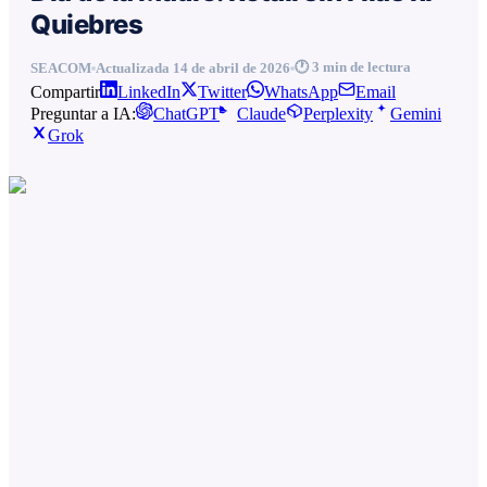
Quiebres
🕐
3
min de lectura
SEACOM
Actualizada
14 de abril de 2026
Compartir
LinkedIn
Twitter
WhatsApp
Email
Preguntar a IA:
ChatGPT
Claude
Perplexity
Gemini
Grok