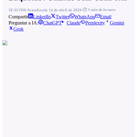
🕐
3
min de lectura
SEACOM
Actualizada
14 de abril de 2026
Compartir
LinkedIn
Twitter
WhatsApp
Email
Preguntar a IA:
ChatGPT
Claude
Perplexity
Gemini
Grok