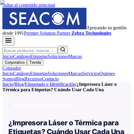
Saltar al contenido principal
Apoyando su gestión
desde 1991
Premier
Solution Partner
Zebra Technologies
Inicio
Catálogo
Etiquetas
Soluciones
Marcas
Corporativo
Tienda
Cotizador
Inicio
Catálogo
Etiquetas
Soluciones
Marcas
Servicios
Quienes
Somos
Blog
Recursos
Contacto
Inicio
/
Blog
/
Etiquetado e Identificación
/
¿Impresora Láser o
Térmica para Etiquetas? Cuándo Usar Cada Una
ETIQUETADO E IDENTIFICACIÓN
¿Impresora Láser o Térmica para
Etiquetas? Cuándo Usar Cada Una