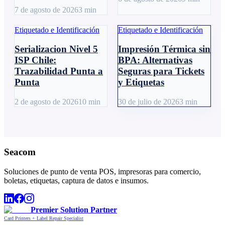
7 de agosto de 2026
3
min
Etiquetado e Identificación
Etiquetado e Identificación
Serializacion Nivel 5
Impresión Térmica sin
ISP Chile:
BPA: Alternativas
Trazabilidad Punta a
Seguras para Tickets
Punta
y Etiquetas
2 de agosto de 2026
10
min
30 de julio de 2026
3
min
Seacom
Soluciones de punto de venta POS, impresoras para comercio,
boletas, etiquetas, captura de datos e insumos.
Premier Solution Partner
Card Printers + Label Repair Specialist