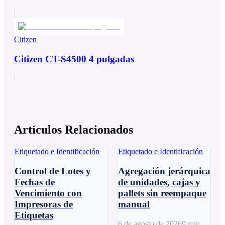
Citizen
Citizen CT-S4500 4 pulgadas
Artículos Relacionados
Etiquetado e Identificación
Etiquetado e Identificación
Control de Lotes y
Agregación jerárquica
Fechas de
de unidades, cajas y
Vencimiento con
pallets sin reempaque
Impresoras de
manual
Etiquetas
6 de agosto de 2026
9
min