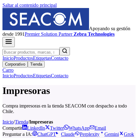
Saltar al contenido principal
Apoyando su gestión
desde 1991
Premier
Solution Partner
Zebra Technologies
Inicio
Productos
Etiquetas
Contacto
Corporativo
Tienda
Carro
Inicio
Productos
Etiquetas
Contacto
Impresoras
Compra impresoras en la tienda SEACOM con despacho a todo
Chile.
Inicio
/
Tienda
/
Impresoras
Compartir
LinkedIn
Twitter
WhatsApp
Email
Preguntar a IA:
ChatGPT
Claude
Perplexity
Gemini
Grok