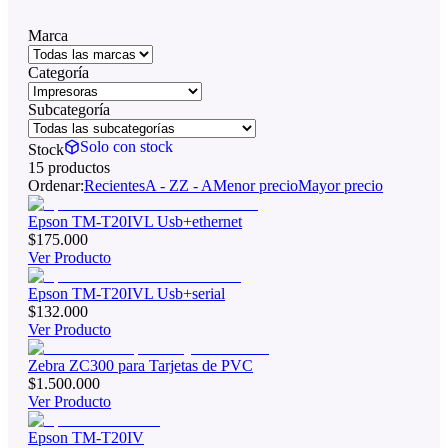
Marca
Categoría
Subcategoría
Solo con stock
Stock
15
producto
s
Ordenar:
Recientes
A - Z
Z - A
Menor precio
Mayor precio
Epson TM-T20IVL Usb+ethernet
$175.000
Ver Producto
Epson TM-T20IVL Usb+serial
$132.000
Ver Producto
Zebra ZC300 para Tarjetas de PVC
$1.500.000
Ver Producto
Epson TM-T20IV