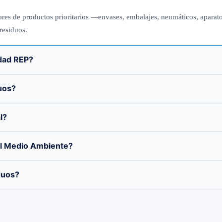
res de productos prioritarios —envases, embalajes, neumáticos, aparatos 
 residuos.
idad REP?
uos?
l?
el Medio Ambiente?
duos?