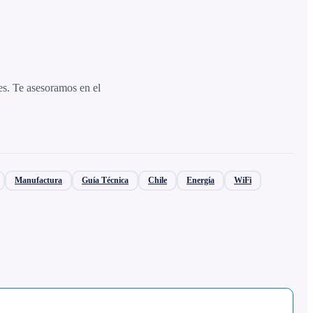
es. Te asesoramos en el
Manufactura
Guía Técnica
Chile
Energía
WiFi