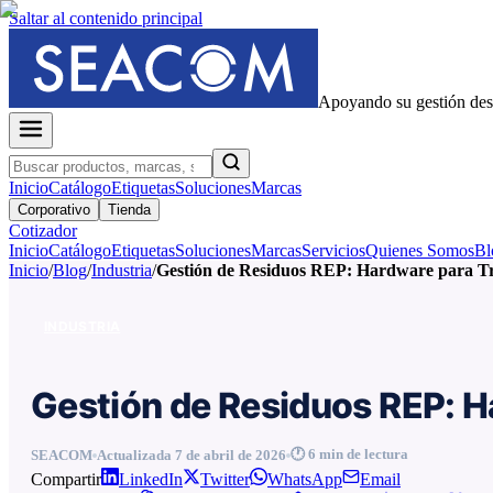
Saltar al contenido principal
Apoyando su gestión de
Inicio
Catálogo
Etiquetas
Soluciones
Marcas
Corporativo
Tienda
Cotizador
Inicio
Catálogo
Etiquetas
Soluciones
Marcas
Servicios
Quienes Somos
Bl
Inicio
/
Blog
/
Industria
/
Gestión de Residuos REP: Hardware para Tr
INDUSTRIA
Gestión de Residuos REP: H
🕐
6
min de lectura
SEACOM
Actualizada
7 de abril de 2026
Compartir
LinkedIn
Twitter
WhatsApp
Email