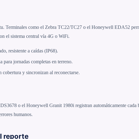
 in situ. Terminales como el Zebra TC22/TC27 o el Honeywell EDA52 perm
con el sistema central vía 4G o WiFi.
do, resistente a caídas (IP68).
ida para jornadas completas en terreno.
 cobertura y sincronizan al reconectarse.
bra DS3678 o el Honeywell Granit 1980i registran automáticamente cada b
 errores humanos.
l reporte