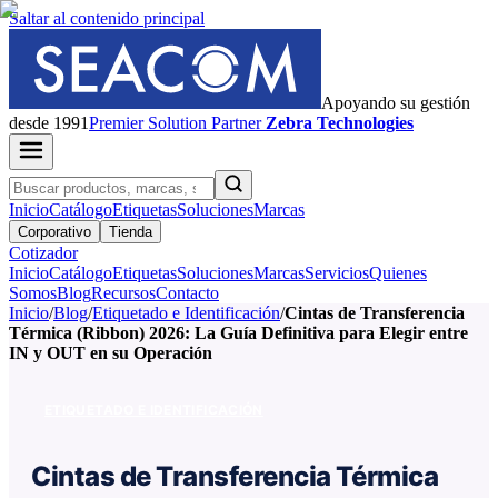
Saltar al contenido principal
Apoyando su gestión
desde 1991
Premier
Solution Partner
Zebra Technologies
Inicio
Catálogo
Etiquetas
Soluciones
Marcas
Corporativo
Tienda
Cotizador
Inicio
Catálogo
Etiquetas
Soluciones
Marcas
Servicios
Quienes
Somos
Blog
Recursos
Contacto
Inicio
/
Blog
/
Etiquetado e Identificación
/
Cintas de Transferencia
Térmica (Ribbon) 2026: La Guía Definitiva para Elegir entre
IN y OUT en su Operación
ETIQUETADO E IDENTIFICACIÓN
Cintas de Transferencia Térmica