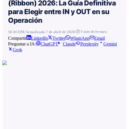
(Ribbon) 2026: La Guía Definitiva
para Elegir entre IN y OUT en su
Operación
🕐
5
min de lectura
SEACOM
Actualizada
7 de abril de 2026
Compartir
LinkedIn
Twitter
WhatsApp
Email
Preguntar a IA:
ChatGPT
Claude
Perplexity
Gemini
Grok