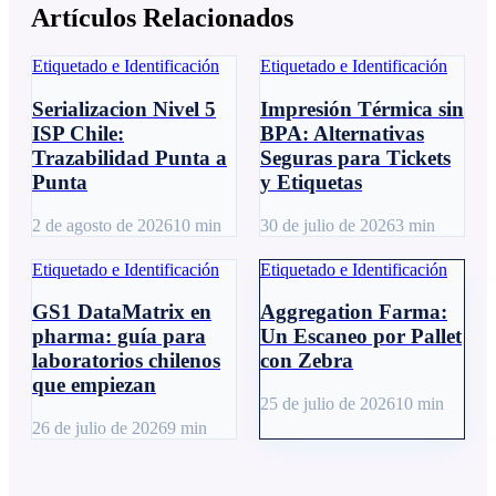
Artículos Relacionados
Etiquetado e Identificación
Etiquetado e Identificación
Serializacion Nivel 5
Impresión Térmica sin
ISP Chile:
BPA: Alternativas
Trazabilidad Punta a
Seguras para Tickets
Punta
y Etiquetas
2 de agosto de 2026
10
min
30 de julio de 2026
3
min
Etiquetado e Identificación
Etiquetado e Identificación
GS1 DataMatrix en
Aggregation Farma:
pharma: guía para
Un Escaneo por Pallet
laboratorios chilenos
con Zebra
que empiezan
25 de julio de 2026
10
min
26 de julio de 2026
9
min