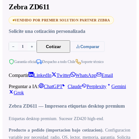
Zebra ZD611
VENDIDO POR PREMIER SOLUTION PARTNER ZEBRA
Solicite una cotización personalizada
1
Cotizar
−
+
Comparar
Garantía oficial
Despacho a todo Chile
Soporte técnico
Compartir
LinkedIn
Twitter
WhatsApp
Email
Preguntar a IA:
ChatGPT
Claude
Perplexity
Gemini
Grok
Zebra ZD611 — Impresora etiquetas desktop premium
Etiquetas desktop premium. Sucesor ZD420 high-end.
Producto a pedido (importacion bajo cotizacion).
Configuracion
variable por necesidad: radio, OS, lector, memoria, garantia. Solicita