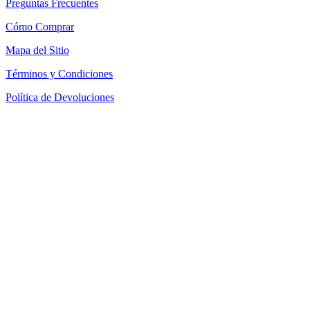
Preguntas Frecuentes
Cómo Comprar
Mapa del Sitio
Términos y Condiciones
Política de Devoluciones
Política de Cookies
SEACOM Chile — Presentación Corporativa 2026
Newsletter
Recibe novedades, guias tecnicas y ofertas directamente en tu
correo.
Suscribirse
Acepto recibir novedades y ofertas por correo
Distribuidores autorizados