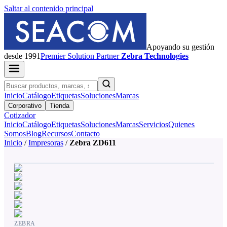
Saltar al contenido principal
Apoyando su gestión
desde 1991
Premier
Solution Partner
Zebra Technologies
Inicio
Catálogo
Etiquetas
Soluciones
Marcas
Corporativo
Tienda
Cotizador
Inicio
Catálogo
Etiquetas
Soluciones
Marcas
Servicios
Quienes
Somos
Blog
Recursos
Contacto
Inicio
/
Impresoras
/
Zebra ZD611
ZEBRA