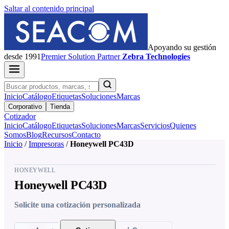
Saltar al contenido principal
Apoyando su gestión
desde 1991
Premier
Solution Partner
Zebra Technologies
Inicio
Catálogo
Etiquetas
Soluciones
Marcas
Corporativo
Tienda
Cotizador
Inicio
Catálogo
Etiquetas
Soluciones
Marcas
Servicios
Quienes
Somos
Blog
Recursos
Contacto
Inicio
/
Impresoras
/
Honeywell PC43D
HONEYWELL
Honeywell PC43D
Solicite una cotización personalizada