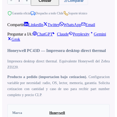
1
Cotizar
−
+
Comparar
Garantía oficial
Despacho a todo Chile
Soporte técnico
Compartir
LinkedIn
Twitter
WhatsApp
Email
Preguntar a IA:
ChatGPT
Claude
Perplexity
Gemini
Grok
Honeywell PC43D — Impresora desktop direct thermal
Impresora desktop direct thermal. Equivalente Honeywell del Zebra
ZD220.
Producto a pedido (importacion bajo cotizacion).
Configuracion
variable por necesidad: radio, OS, lector, memoria, garantia. Solicita
cotizacion con cantidad y caso de uso para recibir part number
completo y precio CLP.
Marca
Honeywell