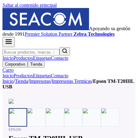
Saltar al contenido principal
Apoyando su gestión
desde 1991
Premier
Solution Partner
Zebra Technologies
Inicio
Productos
Etiquetas
Contacto
Corporativo
Tienda
Carro
Inicio
Productos
Etiquetas
Contacto
Inicio
/
Tienda
/
Impresoras
/
Impresoras Termicas
/
Epson TM-T20IIIL
USB
EPSON