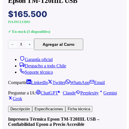
Epson TM-T20IIIL USB
$165.500
IVA INCLUIDO
✓ En stock (3 disponibles)
1
Agregar al Carro
−
+
Garantía oficial
Despacho a todo Chile
Soporte técnico
Compartir
LinkedIn
Twitter
WhatsApp
Email
Preguntar a IA:
ChatGPT
Claude
Perplexity
Gemini
Grok
Descripción
Especificaciones
Ficha técnica
Impresora Térmica Epson TM-T20IIIL USB –
Confiabilidad Epson a Precio Accesible