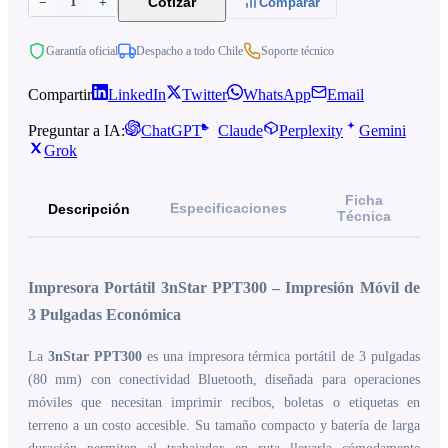
1
Cotizar
−
+
Comparar
Garantía oficial
Despacho a todo Chile
Soporte técnico
Compartir
LinkedIn
Twitter
WhatsApp
Email
Preguntar a IA:
ChatGPT
Claude
Perplexity
Gemini
Grok
Ficha
Especificaciones
Descripción
Técnica
Impresora Portátil 3nStar PPT300 – Impresión Móvil de
3 Pulgadas Económica
La
3nStar PPT300
es una impresora térmica portátil de 3 pulgadas
(80 mm) con conectividad Bluetooth, diseñada para operaciones
móviles que necesitan imprimir recibos, boletas o etiquetas en
terreno a un costo accesible. Su tamaño compacto y batería de larga