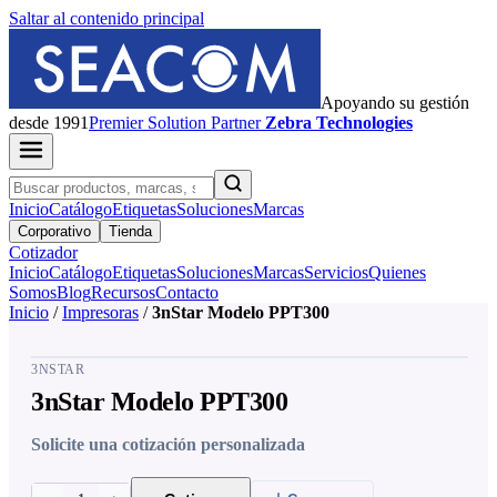
Saltar al contenido principal
Apoyando su gestión
desde 1991
Premier
Solution Partner
Zebra Technologies
Inicio
Catálogo
Etiquetas
Soluciones
Marcas
Corporativo
Tienda
Cotizador
Inicio
Catálogo
Etiquetas
Soluciones
Marcas
Servicios
Quienes
Somos
Blog
Recursos
Contacto
Inicio
/
Impresoras
/
3nStar Modelo PPT300
3NSTAR
3nStar Modelo PPT300
Solicite una cotización personalizada