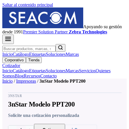
Saltar al contenido principal
Apoyando su gestión
desde 1991
Premier
Solution Partner
Zebra Technologies
Inicio
Catálogo
Etiquetas
Soluciones
Marcas
Corporativo
Tienda
Cotizador
Inicio
Catálogo
Etiquetas
Soluciones
Marcas
Servicios
Quienes
Somos
Blog
Recursos
Contacto
Inicio
/
Impresoras
/
3nStar Modelo PPT200
3NSTAR
3nStar Modelo PPT200
Solicite una cotización personalizada