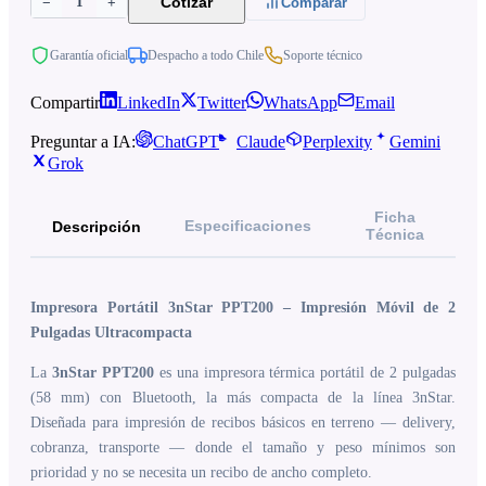
1
Cotizar
−
+
Comparar
Garantía oficial
Despacho a todo Chile
Soporte técnico
Compartir
LinkedIn
Twitter
WhatsApp
Email
Preguntar a IA:
ChatGPT
Claude
Perplexity
Gemini
Grok
Ficha
Especificaciones
Descripción
Técnica
Impresora Portátil 3nStar PPT200 – Impresión Móvil de 2
Pulgadas Ultracompacta
La
3nStar PPT200
es una impresora térmica portátil de 2 pulgadas
(58 mm) con Bluetooth, la más compacta de la línea 3nStar.
Diseñada para impresión de recibos básicos en terreno — delivery,
cobranza, transporte — donde el tamaño y peso mínimos son
prioridad y no se necesita un recibo de ancho completo.