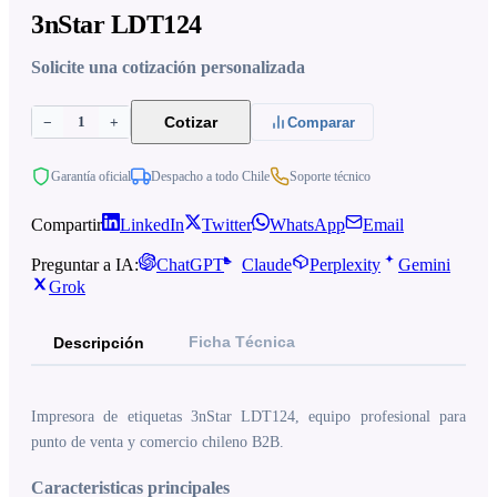
3nStar LDT124
Solicite una cotización personalizada
1
Cotizar
−
+
Comparar
Garantía oficial
Despacho a todo Chile
Soporte técnico
Compartir
LinkedIn
Twitter
WhatsApp
Email
Preguntar a IA:
ChatGPT
Claude
Perplexity
Gemini
Grok
Ficha Técnica
Descripción
Impresora de etiquetas 3nStar LDT124, equipo profesional para
punto de venta y comercio chileno B2B.
Caracteristicas principales