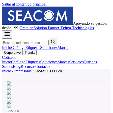
Saltar al contenido principal
Apoyando su gestión
desde 1991
Premier
Solution Partner
Zebra Technologies
Inicio
Catálogo
Etiquetas
Soluciones
Marcas
Corporativo
Tienda
Cotizador
Inicio
Catálogo
Etiquetas
Soluciones
Marcas
Servicios
Quienes
Somos
Blog
Recursos
Contacto
Inicio
/
Impresoras
/
3nStar LDT124
3NSTAR