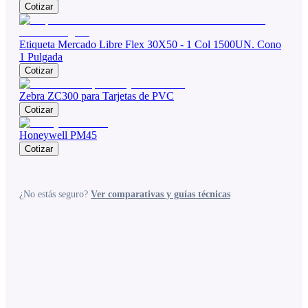
Cotizar
Etiqueta Mercado Libre Flex 30X50 - 1 Col 1500UN. Cono
1 Pulgada
Cotizar
Zebra ZC300 para Tarjetas de PVC
Cotizar
Honeywell PM45
Cotizar
¿No estás seguro?
Ver comparativas y guías técnicas