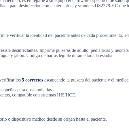
a técnico, es entregarle a su equipo el hardware específico de salud 
lada para desinfección con cuaternarios, y scanners DS2278-HC que le
rmite verificar la identidad del paciente antes de cada procedimiento: 
esiste desinfectantes. Imprime pulseras de adulto, pediátricas y neonata
 agua y jabón. Código de barras legible durante toda la estadía.
erificar los
5 correctos
escaneando la pulsera del paciente y el medica
pequeñas para dosis unitarias.
entos, compatible con sistemas HIS/HCE.
orio o dispositivo médico desde su origen hasta el paciente.