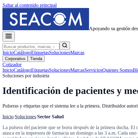
Saltar al contenido principal
Apoyando su gestión de
Inicio
Catálogo
Etiquetas
Soluciones
Marcas
Corporativo
Tienda
Cotizador
Inicio
Catálogo
Etiquetas
Soluciones
Marcas
Servicios
Quienes Somos
Bl
Soluciones por industria
Identificación de pacientes y m
Pulseras y etiquetas que el sistema lee a la primera. Distribuidor aut
Inicio
/
Soluciones
/
Sector Salud
La pulsera del paciente que se borra después de la primera ducha. El có
atasca en la impresora de farmacia un domingo a las 3 a.m. Cada uno 