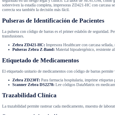
seguridad en un riesgo legal y clínico. La labor de SEACOM, como guí
sobreviven la estadía completa, impresoras ZD421-HC con carcasa sel
correcta sea también la decisión más fácil.
Pulseras de Identificación de Pacientes
La pulsera con código de barras es el primer eslabón de seguridad. Pe
transfusiones.
Zebra ZD421-HC:
Impresora Healthcare con carcasa sellada, r
Pulseras Zebra Z-Band:
Material hipoalergénico, resistente al
Etiquetado de Medicamentos
El etiquetado unitario de medicamentos con código de barras permite v
Zebra ZD230T:
Para farmacia hospitalaria, imprime etiquetas 
Scanner Zebra DS2278:
Lee códigos DataMatrix en medicam
Trazabilidad Clínica
La trazabilidad permite rastrear cada medicamento, muestra de laborat