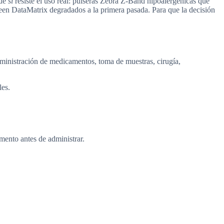
que
sí
resiste el uso real: pulseras Zebra Z-Band hipoalergénicas que
en DataMatrix degradados a la primera pasada. Para que la decisión
administración de medicamentos, toma de muestras, cirugía,
les.
mento antes de administrar.