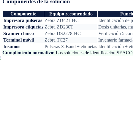
Componentes de la solución
Componente
Equipo recomendado
Funci
Impresora pulseras
Zebra ZD421-HC
Identificación de 
Impresora etiquetas
Zebra ZD230T
Dosis unitarias, m
Scanner clínico
Zebra DS2278-HC
Verificación 5 cor
Terminal móvil
Zebra TC27
Inventario farmacia
Insumos
Pulseras Z-Band + etiquetas
Identificación + e
Cumplimiento normativo:
Las soluciones de identificación SEACOM 