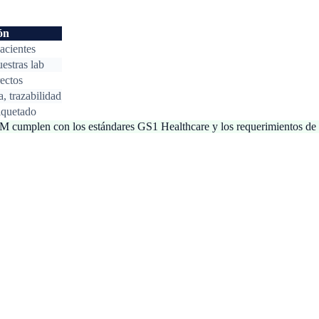
ón
pacientes
uestras lab
rectos
, trazabilidad
tiquetado
cumplen con los estándares GS1 Healthcare y los requerimientos de a