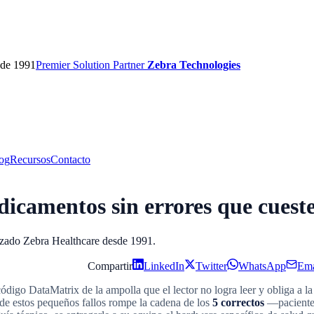
sde 1991
Premier
Solution Partner
Zebra Technologies
og
Recursos
Contacto
edicamentos sin errores que cuest
orizado Zebra Healthcare desde 1991.
Compartir
LinkedIn
Twitter
WhatsApp
Ema
digo DataMatrix de la ampolla que el lector no logra leer y obliga a la 
de estos pequeños fallos rompe la cadena de los
5 correctos
—paciente,