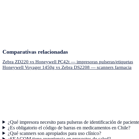
Comparativas relacionadas
Zebra ZD220 vs Honeywell PC42t — impresoras pulseras/etiquetas
Honeywell Voyager 1450g vs Zebra DS2208 — scanners farmacia
¿Qué impresora necesito para pulseras de identificación de pacient
¿Es obligatorio el código de barras en medicamentos en Chile?
¿Qué scanners son apropiados para uso clínico?
¿SEACOM tiene experiencia en proyectos de salud?