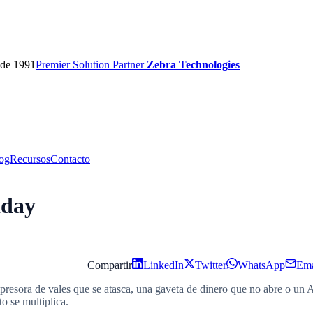
sde 1991
Premier
Solution Partner
Zebra Technologies
og
Recursos
Contacto
iday
Compartir
LinkedIn
Twitter
WhatsApp
Ema
presora de vales que se atasca, una gaveta de dinero que no abre o un A
o se multiplica.