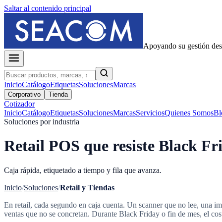
Saltar al contenido principal
Apoyando su gestión de
Inicio
Catálogo
Etiquetas
Soluciones
Marcas
Corporativo
Tienda
Cotizador
Inicio
Catálogo
Etiquetas
Soluciones
Marcas
Servicios
Quienes Somos
Bl
Soluciones por industria
Retail POS que resiste Black Fr
Caja rápida, etiquetado a tiempo y fila que avanza.
Inicio
/
Soluciones
/
Retail y Tiendas
En retail, cada segundo en caja cuenta. Un scanner que no lee, una im
ventas que no se concretan. Durante Black Friday o fin de mes, el cost