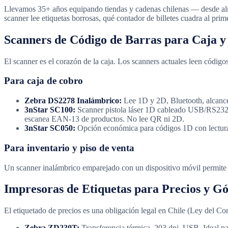
Llevamos 35+ años equipando tiendas y cadenas chilenas — desde alma
scanner lee etiquetas borrosas, qué contador de billetes cuadra al pr
Scanners de Código de Barras para Caja y
El scanner es el corazón de la caja. Los scanners actuales leen código
Para caja de cobro
Zebra DS2278 Inalámbrico:
Lee 1D y 2D, Bluetooth, alcance 
3nStar SC100:
Scanner pistola láser 1D cableado USB/RS232. 
escanea EAN-13 de productos. No lee QR ni 2D.
3nStar SC050:
Opción económica para códigos 1D con lectura 
Para inventario y piso de venta
Un scanner inalámbrico emparejado con un dispositivo móvil permite co
Impresoras de Etiquetas para Precios y G
El etiquetado de precios es una obligación legal en Chile (Ley del Co
Zebra ZD230T:
Transferencia térmica, 203 dpi, USB. Ideal par