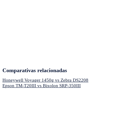
Comparativas relacionadas
Honeywell Voyager 1450g vs Zebra DS2208
Epson TM-T20III vs Bixolon SRP-350III