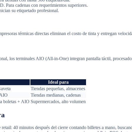
D. Para cadenas con requerimientos superiores.
ian su etiquetado profesional.
mpresoras térmicas directas eliminan el costo de tinta y entregan veloc
al, los terminales AIO (All-in-One) integran pantalla táctil, procesador
Ideal para
Gaveta
Tiendas pequeñas, almacenes
 AIO
Tiendas medianas, cadenas
a boletas + AIO
Supermercados, alto volumen
ra
 retail: 40 minutos después del cierre contando billetes a mano, buscand