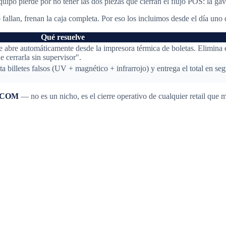
uipo pierde por no tener las dos piezas que cierran el flujo POS: la gave
llan, frenan la caja completa. Por eso los incluimos desde el día uno d
Qué resuelve
 abre automáticamente desde la impresora térmica de boletas. Elimina e
 cerrarla sin supervisor".
ta billetes falsos (UV + magnético + infrarrojo) y entrega el total en s
SEACOM
— no es un nicho, es el cierre operativo de cualquier retail que m