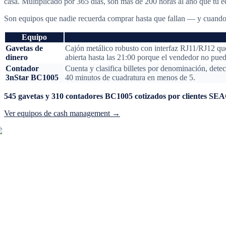
casa. Multiplicado por 365 días, son más de 200 horas al año que tu eq
Son equipos que nadie recuerda comprar hasta que fallan — y cuando fa
Equipo
Gavetas de
Cajón metálico robusto con interfaz RJ11/RJ12 que
dinero
abierta hasta las 21:00 porque el vendedor no puede
Contador
Cuenta y clasifica billetes por denominación, detec
3nStar BC1005
40 minutos de cuadratura en menos de 5.
545 gavetas y 310 contadores BC1005 cotizados por clientes 
Ver equipos de cash management →