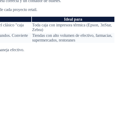
ta correcta y un contador de billetes.
e cada proyecto retail.
Ideal para
l clásico "caja
Toda caja con impresora térmica (Epson, 3nStar,
Zebra)
egundos. Convierte
Tiendas con alto volumen de efectivo, farmacias,
supermercados, restoranes
aneja efectivo.