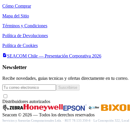
Cómo Comprar
Mapa del Sitio
Términos y Condiciones
Política de Devoluciones
Política de Cookies
SEACOM Chile — Presentación Corporativa 2026
Newsletter
Recibe novedades, guias tecnicas y ofertas directamente en tu correo.
Suscribirse
Acepto recibir novedades y ofertas por correo
Distribuidores autorizados
Seacom
©
2026
— Todos los derechos reservados
Servicios y Asesorías Computacionales Ltda.
· RUT
78.133.350-6
·
La Concepción 322, Local 