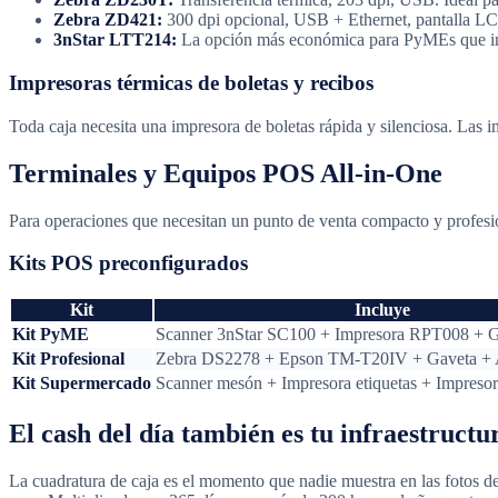
Zebra ZD421:
300 dpi opcional, USB + Ethernet, pantalla LC
3nStar LTT214:
La opción más económica para PyMEs que inic
Impresoras térmicas de boletas y recibos
Toda caja necesita una impresora de boletas rápida y silenciosa. Las i
Terminales y Equipos POS All-in-One
Para operaciones que necesitan un punto de venta compacto y profesion
Kits POS preconfigurados
Kit
Incluye
Kit PyME
Scanner 3nStar SC100 + Impresora RPT008 + 
Kit Profesional
Zebra DS2278 + Epson TM-T20IV + Gaveta +
Kit Supermercado
Scanner mesón + Impresora etiquetas + Impresor
El cash del día también es tu infraestructu
La cuadratura de caja es el momento que nadie muestra en las fotos de