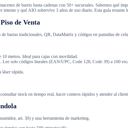
cenes de barrio hasta cadenas con 50+ sucursales. Sabemos qué impreso
imer intento y qué AIO sobrevive 3 años de uso diario. Esta guía resume
 Piso de Venta
s de barras tradicionales, QR, DataMatrix y códigos en pantallas de celu
10 metros. Ideal para cajas con movilidad.
Lee solo códigos lineales (EAN/UPC, Code 128, Code 39) a 100 escane
láser rápida.
nsultar stock en tiempo real, hacer conteos rápidos y atender al clien
óndola
nsumidor, art. 30) y una herramienta de marketing.
a tiendas con hasta 500 etiquetas/día.