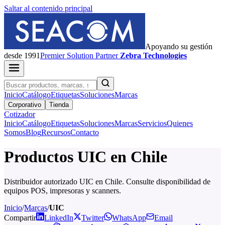
Saltar al contenido principal
Apoyando su gestión
desde 1991
Premier
Solution Partner
Zebra Technologies
Inicio
Catálogo
Etiquetas
Soluciones
Marcas
Corporativo
Tienda
Cotizador
Inicio
Catálogo
Etiquetas
Soluciones
Marcas
Servicios
Quienes
Somos
Blog
Recursos
Contacto
Productos UIC en Chile
Distribuidor autorizado UIC en Chile. Consulte disponibilidad de
equipos POS, impresoras y scanners.
Inicio
/
Marcas
/
UIC
Compartir
LinkedIn
Twitter
WhatsApp
Email