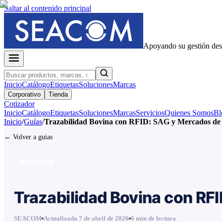
Saltar al contenido principal
Apoyando su gestión de
Inicio
Catálogo
Etiquetas
Soluciones
Marcas
Corporativo
Tienda
Cotizador
Inicio
Catálogo
Etiquetas
Soluciones
Marcas
Servicios
Quienes Somos
Bl
Inicio
/
Guías
/
Trazabilidad Bovina con RFID: SAG y Mercados de
← Volver a guias
INDUSTRIA
Trazabilidad Bovina con RF
SEACOM
Actualizada
7 de abril de 2026
6
min de lectura