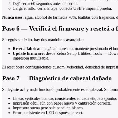
Dejá secar 60 segundos antes de cerrar.
Cargá el rollo, cerrá la tapa, conectá USB e imprimí prueba.
Nunca uses:
agua, alcohol de farmacia 70%, toallitas con fragancia, 
Paso 6 — Verificá el firmware y reseteá a 
Si seguís sin éxito, hay dos maniobras avanzadas:
Reset a fábrica:
apagá la impresora, mantené presionado el bot
Update firmware:
desde Zebra Setup Utilities, Tools → Downlo
impresora inutilizable.
El reset borra configuraciones custom (velocidad, densidad de impresi
Paso 7 — Diagnóstico de cabezal dañado
Si llegaste acá y nada funcionó, probablemente es el cabezal. Síntoma
Líneas verticales blancas
consistentes
en cada etiqueta (puntos
Impresión débil aún con papel nuevo y calibración correcta.
Impresora suena pero sale papel en blanco.
Error persistente en LED después de reset.