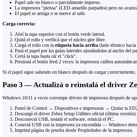
Papel sale en blanco o parcialmente impreso.
La impresora "piensa" (LED amarillo parpadea) pero no avanz
El papel se arruga o se tuerce al salir.
Carga correcta:
Abrí la tapa superior con el botón verde lateral.
Quitá el rollo y verificá que el núcleo gire libre.
Cargá el rollo con la
etiqueta hacia arriba
(lado térmico hacia 
Pasá el papel por las guías laterales ajustándolas al ancho del pa
Cerrá la tapa hasta oír el "click".
Presioná el botón feed 2 veces: la impresora calibra automática
Si el papel sigue saliendo en blanco después de cargar correctamente, 
Paso 3 — Actualizá o reinstalá el driver Z
Windows 10/11 a veces corrompe drivers de impresora después de upd
Panel de Control → Dispositivos e impresoras → Quitar la ZD
Descargá el driver Zebra Setup Utilities oficial (última versión).
Desconectá USB, instalá el software, reiniciá el PC.
Conectá USB con la impresora ya encendida — Windows detec
Imprimí página de prueba desde Propiedades de la impresora.