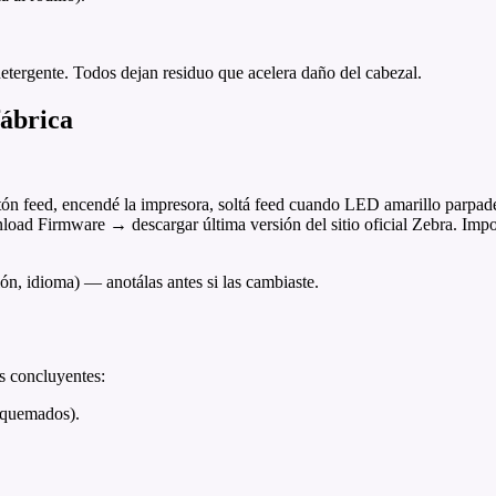
detergente. Todos dejan residuo que acelera daño del cabezal.
fábrica
ón feed, encendé la impresora, soltá feed cuando LED amarillo parpadee
ad Firmware → descargar última versión del sitio oficial Zebra. Import
ón, idioma) — anotálas antes si las cambiaste.
s concluyentes:
 quemados).