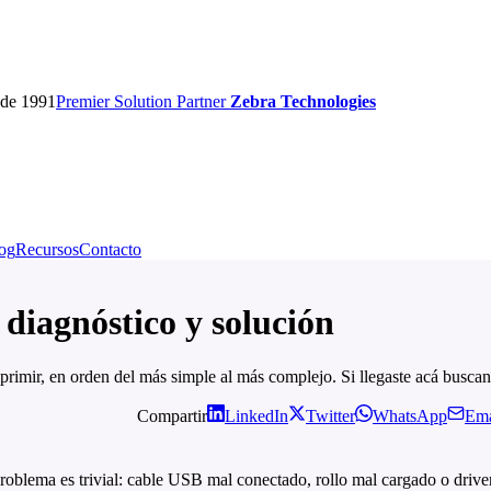
sde 1991
Premier
Solution Partner
Zebra Technologies
og
Recursos
Contacto
iagnóstico y solución
mir, en orden del más simple al más complejo. Si llegaste acá buscand
Compartir
LinkedIn
Twitter
WhatsApp
Ema
lema es trivial: cable USB mal conectado, rollo mal cargado o driver d