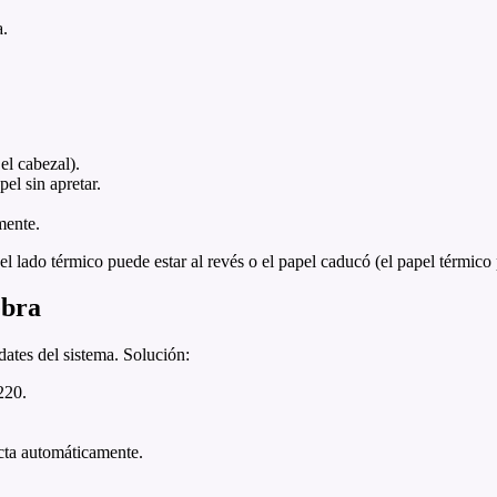
a.
el cabezal).
pel sin apretar.
mente.
el lado térmico puede estar al revés o el papel caducó (el papel térmico
ebra
ates del sistema. Solución:
220.
ta automáticamente.