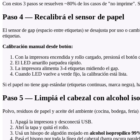
Con estos 3 pasos se resuelven ~80% de los casos de "no imprime". Si 
Paso 4 — Recalibrá el sensor de papel
El sensor de gap (espacio entre etiquetas) se desajusta por uso o cam
etiquetas.
Calibración manual desde botón:
Con la impresora encendida y rollo cargado, presioná el botón 
El LED amarillo parpadea rápido.
La impresora alimenta 3-4 etiquetas midiendo el gap.
Cuando LED vuelve a verde fijo, la calibración está lista.
Si el papel no tiene gap estándar (etiquetas continuas, marca negra
Paso 5 — Limpiá el cabezal con alcohol is
Polvo, residuos de papel y aceite del ambiente (cocina, bodega, feria
Apagá la impresora y desconectá USB.
Abrí la tapa y quitá el rollo.
Usá un hisopo de algodón mojado en
alcohol isopropílico 99
Pasá el hisopo por toda la línea del cabezal (barra oscura paralela