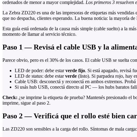
ordenados de menor a mayor complejidad.
Los primeros 3 resuelven 
La Zebra ZD220 es una de las impresoras de etiquetas más vendidas en
que no despacha, clientes esperando. La buena noticia: la mayoría de l
Esta guía está ordenada de la causa más simple (cable suelto) a la más
momento de llamar al servicio técnico.
Paso 1 — Revisá el cable USB y la aliment
Parece obvio, pero es el 30% de los casos. El cable USB se suelta con
LED de poder: debe estar
verde fijo
. Si está apagado, revisá f
LED de status: debe estar
verde
(listo). Si parpadea rojo, hay er
Cable USB: desconectá y reconectá en ambos extremos. Probá
Si usás hub USB, conectá directo al PC — los hubs baratos fal
Check:
¿se imprime la etiqueta de prueba? Mantenés presionado el bo
imprime, sigue al paso 2.
Paso 2 — Verificá que el rollo esté bien ca
Las ZD220 son sensibles a la carga del rollo. Síntomas de mala carga: