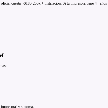
icial cuesta ~$180-250k + instalación. Si tu impresora tiene 4+ años y
OM
omas:
a impresora) y síntoma.