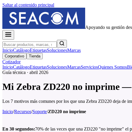
Saltar al contenido principal
Apoyando su gestión de
Inicio
Catálogo
Etiquetas
Soluciones
Marcas
Corporativo
Tienda
Cotizador
Inicio
Catálogo
Etiquetas
Soluciones
Marcas
Servicios
Quienes Somos
Bl
Guía técnica · abril 2026
Mi Zebra ZD220 no imprime — d
Los 7 motivos más comunes por los que una Zebra ZD220 deja de impri
Inicio
/
Recursos
/
Soporte
/
ZD220 no imprime
En 30 segundos:
70% de las veces que una ZD220 "no imprime" el prob