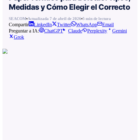
Medidas y Cómo Elegir el Correcto
SEACOM
Actualizada
7 de abril de 2026
5
min de lectura
Compartir
LinkedIn
Twitter
WhatsApp
Email
Preguntar a IA:
ChatGPT
Claude
Perplexity
Gemini
Grok