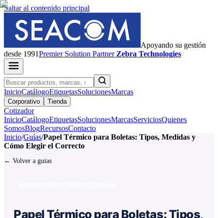
Saltar al contenido principal
Apoyando su gestión
desde 1991
Premier
Solution Partner
Zebra Technologies
Inicio
Catálogo
Etiquetas
Soluciones
Marcas
Corporativo
Tienda
Cotizador
Inicio
Catálogo
Etiquetas
Soluciones
Marcas
Servicios
Quienes
Somos
Blog
Recursos
Contacto
Inicio
/
Guías
/
Papel Térmico para Boletas: Tipos, Medidas y
Cómo Elegir el Correcto
← Volver a guias
ETIQUETADO E IDENTIFICACIÓN
Papel Térmico para Boletas: Tipos,