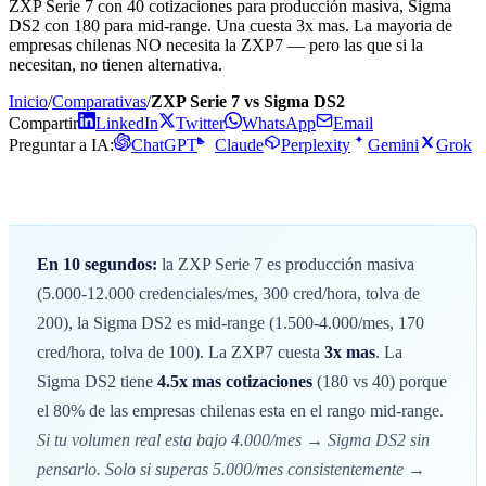
ZXP Serie 7 con 40 cotizaciones para producción masiva, Sigma
DS2 con 180 para mid-range. Una cuesta 3x mas. La mayoria de
empresas chilenas NO necesita la ZXP7 — pero las que si la
necesitan, no tienen alternativa.
Inicio
/
Comparativas
/
ZXP Serie 7 vs Sigma DS2
Compartir
LinkedIn
Twitter
WhatsApp
Email
Preguntar a IA:
ChatGPT
Claude
Perplexity
Gemini
Grok
En 10 segundos:
la ZXP Serie 7 es producción masiva
(5.000-12.000 credenciales/mes, 300 cred/hora, tolva de
200), la Sigma DS2 es mid-range (1.500-4.000/mes, 170
cred/hora, tolva de 100). La ZXP7 cuesta
3x mas
. La
Sigma DS2 tiene
4.5x mas cotizaciones
(180 vs 40) porque
el 80% de las empresas chilenas esta en el rango mid-range.
Si tu volumen real esta bajo 4.000/mes → Sigma DS2 sin
pensarlo. Solo si superas 5.000/mes consistentemente →