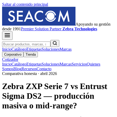
Saltar al contenido principal
Apoyando su gestión
desde 1991
Premier
Solution Partner
Zebra Technologies
Inicio
Catálogo
Etiquetas
Soluciones
Marcas
Corporativo
Tienda
Cotizador
Inicio
Catálogo
Etiquetas
Soluciones
Marcas
Servicios
Quienes
Somos
Blog
Recursos
Contacto
Comparativa honesta · abril 2026
Zebra ZXP Serie 7 vs Entrust
Sigma DS2 — producción
masiva o mid-range?