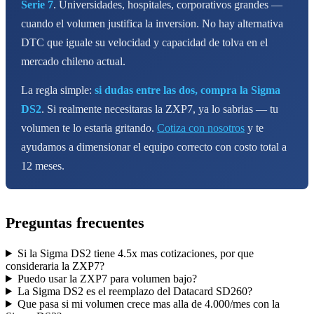
Serie 7
. Universidades, hospitales, corporativos grandes —
cuando el volumen justifica la inversion. No hay alternativa
DTC que iguale su velocidad y capacidad de tolva en el
mercado chileno actual.
La regla simple:
si dudas entre las dos, compra la Sigma
DS2
. Si realmente necesitaras la ZXP7, ya lo sabrias — tu
volumen te lo estaria gritando.
Cotiza con nosotros
y te
ayudamos a dimensionar el equipo correcto con costo total a
12 meses.
Preguntas frecuentes
Si la Sigma DS2 tiene 4.5x mas cotizaciones, por que
consideraria la ZXP7?
Puedo usar la ZXP7 para volumen bajo?
La Sigma DS2 es el reemplazo del Datacard SD260?
Que pasa si mi volumen crece mas alla de 4.000/mes con la