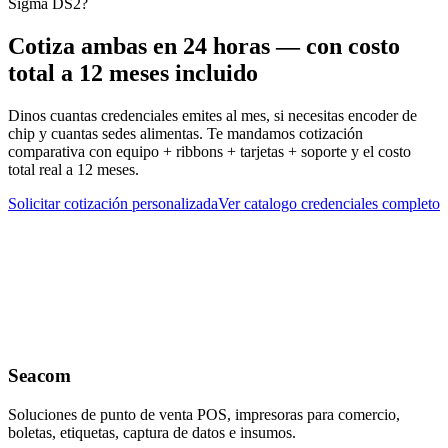
Sigma DS2?
Cotiza ambas en 24 horas — con costo
total a 12 meses incluido
Dinos cuantas credenciales emites al mes, si necesitas encoder de
chip y cuantas sedes alimentas. Te mandamos cotización
comparativa con equipo + ribbons + tarjetas + soporte y el costo
total real a 12 meses.
Solicitar cotización personalizada
Ver catalogo credenciales completo
Buscas la guia completa de impresoras de credenciales?
Mejor Impresora de
Credenciales en Chile 2026
.
Seacom
Soluciones de punto de venta POS, impresoras para comercio,
boletas, etiquetas, captura de datos e insumos.