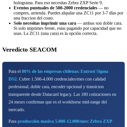
holograma. Para eso necesitas Zebra ZXP Serie 9.
Eventos puntuales de 500-2000 credenciales
— no
compres, arrienda. Puedes alquilar una ZC11 por 3-7 días por
una fraccion del costo.
Solo necesitas imprimir una cara
— ambas son doble cara.
Si solo imprimes frente, estas pagando por capacidad que no
usas. La ZC11 (una cara) es la opción correcta.
Veredicto SEACOM
Para el
80% de las empresas chilenas
:
Entrust Sigma
DS2
. Cubre 1.500-4.000 credenciales/mes con calidad
profesional, doble cara, encoder opcional y transicion
transparente desde Datacard legacy. Las 180 cotizaciones en
24 meses confirman que es el workhorse mid-range del
mercado.
Para
producción masiva 5.000-12.000/mes
:
Zebra ZXP