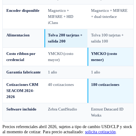
Encoder disponible
Magnetico +
Magnetico + MIFARE
MIFARE + HID
+ dual-interface
iClass
Alimentacion
Tolva 200 tarjetas +
Tolva 100 tarjetas +
salida 200
salida 100
Costo ribbon por
YMCKO (costo
YMCKO (costo
credencial
mayor)
menor)
Garantía fabricante
1 año
1 año
Cotizaciones CRM
40 cotizaciones
180 cotizaciones
SEACOM 2024-
2026
Software incluido
Zebra CardStudio
Entrust Datacard ID
Works
Precios referenciales abril 2026, sujetos a tipo de cambio USD/CLP y stock
al momento de cotizar. Para precio actualizado:
solicita cotización
.