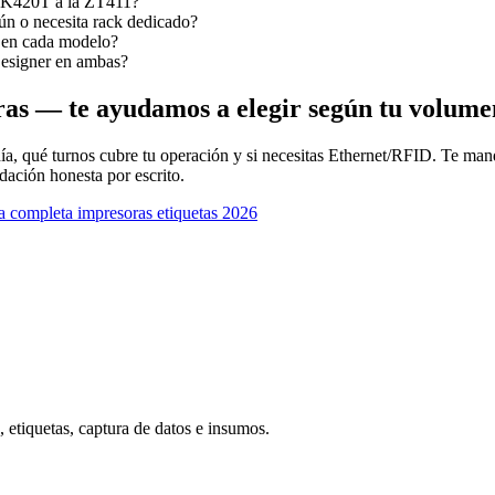
 GK420T a la ZT411?
n o necesita rack dedicado?
l en cada modelo?
esigner en ambas?
ras — te ayudamos a elegir según tu volume
día, qué turnos cubre tu operación y si necesitas Ethernet/RFID. Te ma
dación honesta por escrito.
a completa impresoras etiquetas 2026
 Revisa
Zebra ZD220 vs Honeywell PC42T
— las dos térmicas de entrada más
 etiquetas, captura de datos e insumos.