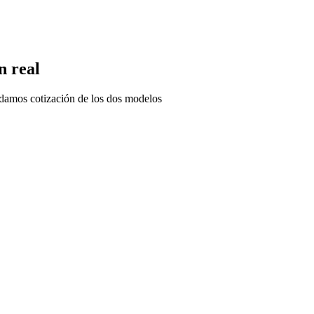
n real
ndamos cotización de los dos modelos
 cotizadas del mercado chileno.