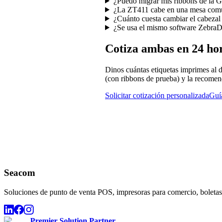
¿Puedo migrar mis ribbons de la
¿La ZT411 cabe en una mesa comú
¿Cuánto cuesta cambiar el cabeza
¿Se usa el mismo software ZebraD
Cotiza ambas en 24 ho
Dinos cuántas etiquetas imprimes al 
(con ribbons de prueba) y la recomen
Solicitar cotización personalizada
Guí
¿Buscas una comparativa más económica?
Seacom
Soluciones de punto de venta POS, impresoras para comercio, boletas,
Premier Solution Partner