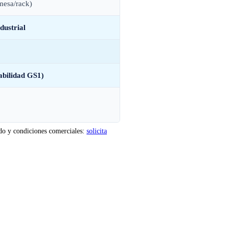
 mesa/rack)
ndustrial
abilidad GS1)
ado y condiciones comerciales:
solicita