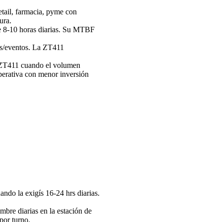
etail, farmacia, pyme con
ura.
de 8-10 horas diarias. Su MTBF
as/eventos. La ZT411
ZT411 cuando el volumen
operativa con menor inversión
do la exigís 16-24 hrs diarias.
re diarias en la estación de
por turno.