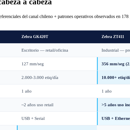
cabeza a cabeza
eferenciales del canal chileno + patrones operativos observados en 178
Zebra GK420T
Zebra ZT411
Escritorio — retail/oficina
Industrial — p
127 mm/seg
356 mm/seg (2
2.000-3.000 etiq/día
10.000+ etiq/d
1 año
1 año
~2 años uso retail
>5 años uso ind
USB + Serial
USB + Etherne