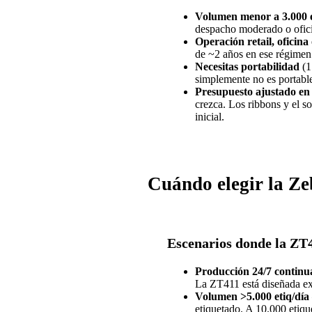
Volumen menor a 3.000 e
despacho moderado o ofici
Operación retail, oficin
de ~2 años en ese régimen 
Necesitas portabilidad
(1
simplemente no es portabl
Presupuesto ajustado e
crezca. Los ribbons y el s
inicial.
Cuándo elegir la Z
Escenarios donde la ZT4
Producción 24/7 continu
La ZT411 está diseñada e
Volumen >5.000 etiq/día
etiquetado. A 10.000 etiqu