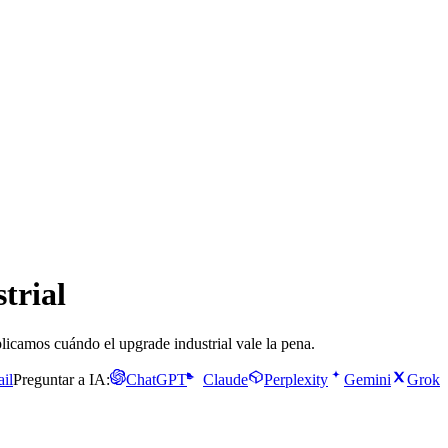
trial
plicamos cuándo el upgrade industrial vale la pena.
il
Preguntar a IA:
ChatGPT
Claude
Perplexity
Gemini
Grok