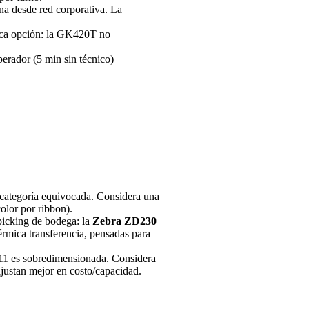
a desde red corporativa. La
nica opción: la GK420T no
rador (5 min sin técnico)
a categoría equivocada. Considera una
olor por ribbon).
 picking de bodega: la
Zebra ZD230
rmica transferencia, pensadas para
1 es sobredimensionada. Considera
ajustan mejor en costo/capacidad.