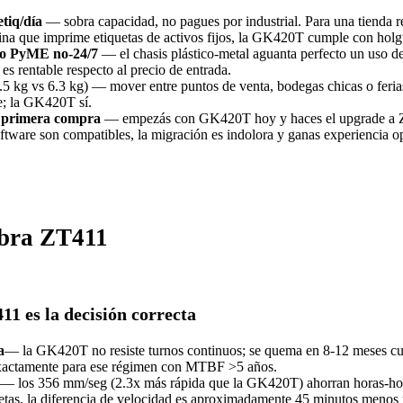
tiq/día
— sobra capacidad, no pagues por industrial. Para una tienda r
na que imprime etiquetas de activos fijos, la GK420T cumple con holg
a o PyME no-24/7
— el chasis plástico-metal aguanta perfecto un uso 
es rentable respecto al precio de entrada.
.5 kg vs 6.3 kg) — mover entre puntos de venta, bodegas chicas o feri
e; la GK420T sí.
n primera compra
— empezás con GK420T hoy y haces el upgrade a 
oftware son compatibles, la migración es indolora y ganas experiencia 
ebra ZT411
11 es la decisión correcta
a
— la GK420T no resiste turnos continuos; se quema en 8-12 meses cuan
xactamente para ese régimen con MTBF >5 años.
— los 356 mm/seg (2.3x más rápida que la GK420T) ahorran horas-homb
etas, la diferencia de velocidad es aproximadamente 45 minutos menos 