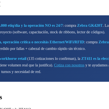
M
000 etiq/día y la operación NO es 24/7
: compra
Zebra GK420T
. La
royecto (software, capacitación, stock de ribbons, lector de códigos).
a, operación crítica o necesitás Ethernet/WiFi/RFID
: compra
Zebra
ido por fallas + cabezal de cambio rápido sin técnico.
workhorse retail
(135 cotizaciones lo confirman), la
ZT411 es la elecc
tiene volumen real que la justifica).
Cotiza con nosotros
y te ayudamos a
 turnos y necesidad de red.
s