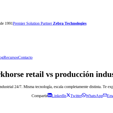
sde 1991
Premier
Solution Partner
Zebra Technologies
og
Recursos
Contacto
orse retail vs producción indus
industrial 24/7. Misma tecnología, escala completamente distinta. Te ex
Compartir
LinkedIn
Twitter
WhatsApp
Ema