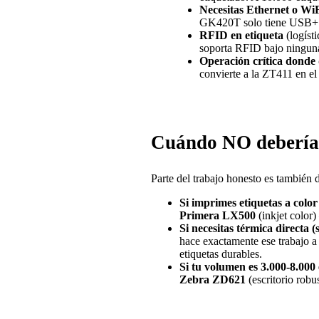
Necesitas Ethernet o Wi
GK420T solo tiene USB+Ser
RFID en etiqueta
(logíst
soporta RFID bajo ninguna
Operación crítica donde
convierte a la ZT411 en el
Cuándo NO deberías 
Parte del trabajo honesto es también 
Si imprimes etiquetas a color
Primera LX500
(inkjet color)
Si necesitas térmica directa (
hace exactamente ese trabajo 
etiquetas durables.
Si tu volumen es 3.000-8.000 
Zebra ZD621
(escritorio robu