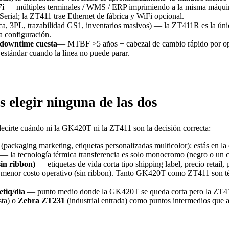
Fi
— múltiples terminales / WMS / ERP imprimiendo a la misma máquin
ial; la ZT411 trae Ethernet de fábrica y WiFi opcional.
ica, 3PL, trazabilidad GS1, inventarios masivos) — la ZT411R es la ú
 configuración.
 downtime cuesta
— MTBF >5 años + cabezal de cambio rápido por ope
 estándar cuando la línea no puede parar.
elegir ninguna de las dos
decirte cuándo ni la GK420T ni la ZT411 son la decisión correcta:
(packaging marketing, etiquetas personalizadas multicolor): estás en l
 — la tecnología térmica transferencia es solo monocromo (negro o un c
sin ribbon)
— etiquetas de vida corta tipo shipping label, precio retail,
a menor costo operativo (sin ribbon). Tanto GK420T como ZT411 son té
etiq/día
— punto medio donde la GK420T se queda corta pero la ZT41
sta) o
Zebra ZT231
(industrial entrada) como puntos intermedios que 