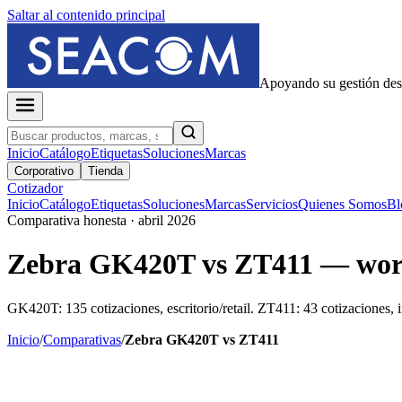
Saltar al contenido principal
Apoyando su gestión de
Inicio
Catálogo
Etiquetas
Soluciones
Marcas
Corporativo
Tienda
Cotizador
Inicio
Catálogo
Etiquetas
Soluciones
Marcas
Servicios
Quienes Somos
Bl
Comparativa honesta · abril 2026
Zebra GK420T vs ZT411 — workh
GK420T: 135 cotizaciones, escritorio/retail. ZT411: 43 cotizaciones, 
Inicio
/
Comparativas
/
Zebra GK420T vs ZT411