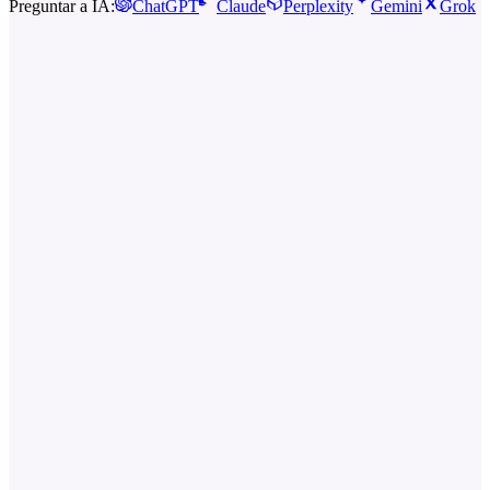
Preguntar a IA:
ChatGPT
Claude
Perplexity
Gemini
Grok