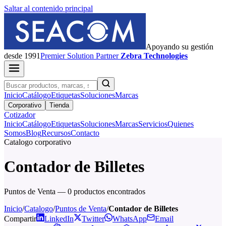
Saltar al contenido principal
Apoyando su gestión
desde 1991
Premier
Solution Partner
Zebra Technologies
Inicio
Catálogo
Etiquetas
Soluciones
Marcas
Corporativo
Tienda
Cotizador
Inicio
Catálogo
Etiquetas
Soluciones
Marcas
Servicios
Quienes
Somos
Blog
Recursos
Contacto
Catalogo corporativo
Contador de Billetes
Puntos de Venta — 0 productos encontrados
Inicio
/
Catalogo
/
Puntos de Venta
/
Contador de Billetes
Compartir
LinkedIn
Twitter
WhatsApp
Email