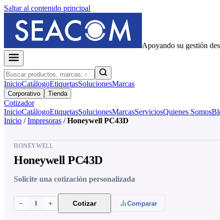
Saltar al contenido principal
Apoyando su gestión de
Inicio
Catálogo
Etiquetas
Soluciones
Marcas
Corporativo
Tienda
Cotizador
Inicio
Catálogo
Etiquetas
Soluciones
Marcas
Servicios
Quienes Somos
Bl
Inicio
/
Impresoras
/
Honeywell PC43D
HONEYWELL
Honeywell PC43D
Solicite una cotización personalizada
1
Cotizar
−
+
Comparar