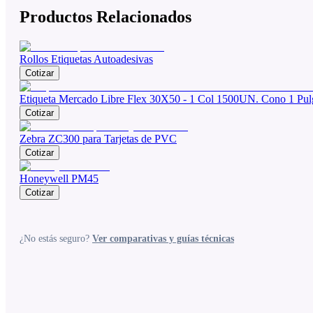
Productos Relacionados
Rollos Etiquetas Autoadesivas
Cotizar
Etiqueta Mercado Libre Flex 30X50 - 1 Col 1500UN. Cono 1 Pul
Cotizar
Zebra ZC300 para Tarjetas de PVC
Cotizar
Honeywell PM45
Cotizar
¿No estás seguro?
Ver comparativas y guías técnicas