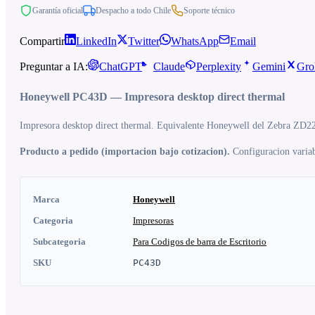
Garantía oficial
Despacho a todo Chile
Soporte técnico
Compartir
LinkedIn
Twitter
WhatsApp
Email
Preguntar a IA:
ChatGPT
Claude
Perplexity
Gemini
Gro
Honeywell PC43D — Impresora desktop direct thermal
Impresora desktop direct thermal. Equivalente Honeywell del Zebra ZD2
Producto a pedido (importacion bajo cotizacion).
Configuracion variabl
Marca
Honeywell
Categoria
Impresoras
Subcategoria
Para Codigos de barra de Escritorio
SKU
PC43D