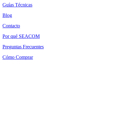
Guías Técnicas
Blog
Contacto
Por qué SEACOM
Preguntas Frecuentes
Cómo Comprar
Mapa del Sitio
Términos y Condiciones
Política de Devoluciones
Política de Cookies
SEACOM Chile — Presentación Corporativa 2026
Newsletter
Recibe novedades, guias tecnicas y ofertas directamente en tu correo.