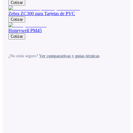
Cotizar
Zebra ZC300 para Tarjetas de PVC
Cotizar
Honeywell PM45
Cotizar
¿No estás seguro?
Ver comparativas y guías técnicas