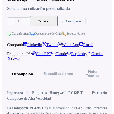
Solicite una cotización personalizada
1
Cotizar
−
+
Comparar
Garantía oficial
Despacho a todo Chile
Soporte técnico
Compartir
LinkedIn
Twitter
WhatsApp
Email
Preguntar a IA:
ChatGPT
Claude
Perplexity
Gemini
Grok
Ficha
Especificaciones
Descripción
Técnica
Impresora de Etiquetas Honeywell PC42E-T — Escritorio
Compacto de Alta Velocidad
La
Honeywell PC42E-T
es la sucesora de la PC42T, una impresora
de etiquetas de escritorio de 4 pulgadas con transferencia térmica y