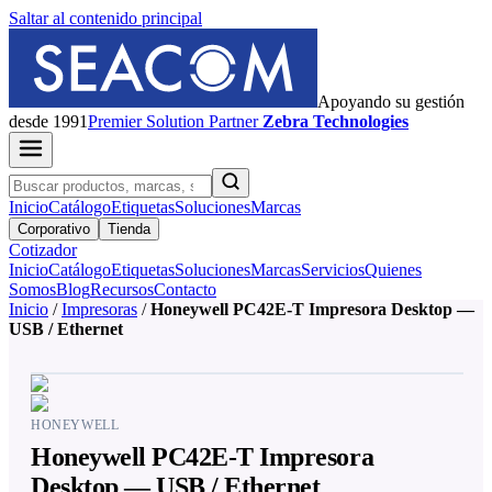
Saltar al contenido principal
Apoyando su gestión
desde 1991
Premier
Solution Partner
Zebra Technologies
Inicio
Catálogo
Etiquetas
Soluciones
Marcas
Corporativo
Tienda
Cotizador
Inicio
Catálogo
Etiquetas
Soluciones
Marcas
Servicios
Quienes
Somos
Blog
Recursos
Contacto
Inicio
/
Impresoras
/
Honeywell PC42E-T Impresora Desktop —
USB / Ethernet
HONEYWELL
Honeywell PC42E-T Impresora
Desktop — USB / Ethernet