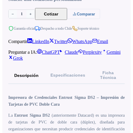
1
Cotizar
−
+
Comparar
Garantía oficial
Despacho a todo Chile
Soporte técnico
Compartir
LinkedIn
Twitter
WhatsApp
Email
Preguntar a IA:
ChatGPT
Claude
Perplexity
Gemini
Grok
Ficha
Especificaciones
Descripción
Técnica
Impresora de Credenciales Entrust Sigma DS2 – Impresión de
Tarjetas de PVC Doble Cara
La
Entrust Sigma DS2
(anteriormente Datacard) es una impresora
de tarjetas de PVC de doble cara (dúplex), diseñada para
organizaciones que necesitan producir credenciales de identificación