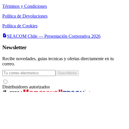
Términos y Condiciones
Política de Devoluciones
Política de Cookies
SEACOM Chile — Presentación Corporativa 2026
Newsletter
Recibe novedades, guias tecnicas y ofertas directamente en tu
correo.
Suscribirse
Acepto recibir novedades y ofertas por correo
Distribuidores autorizados
Seacom
©
2026
— Todos los derechos reservados
Servicios y Asesorías Computacionales Ltda.
· RUT
78.133.350-6
·
La Concepción 322,
Local 102, Providencia