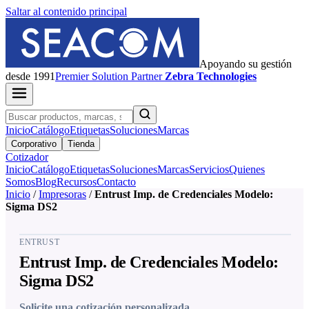
Saltar al contenido principal
Apoyando su gestión
desde 1991
Premier
Solution Partner
Zebra Technologies
Inicio
Catálogo
Etiquetas
Soluciones
Marcas
Corporativo
Tienda
Cotizador
Inicio
Catálogo
Etiquetas
Soluciones
Marcas
Servicios
Quienes
Somos
Blog
Recursos
Contacto
Inicio
/
Impresoras
/
Entrust Imp. de Credenciales Modelo:
Sigma DS2
ENTRUST
Entrust Imp. de Credenciales Modelo:
Sigma DS2
Solicite una cotización personalizada