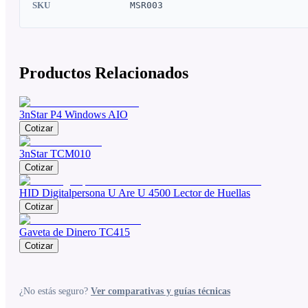
SKU
MSR003
Productos Relacionados
3nStar P4 Windows AIO
Cotizar
3nStar TCM010
Cotizar
HID Digitalpersona U Are U 4500 Lector de Huellas
Cotizar
Gaveta de Dinero TC415
Cotizar
¿No estás seguro?
Ver comparativas y guías técnicas