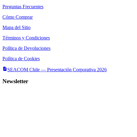
Preguntas Frecuentes
Cómo Comprar
Mapa del Sitio
Términos y Condiciones
Política de Devoluciones
Política de Cookies
SEACOM Chile — Presentación Corporativa 2026
Newsletter
Recibe novedades, guias tecnicas y ofertas directamente en tu correo.
Suscribirse
Acepto recibir novedades y ofertas por correo
Distribuidores autorizados
Seacom
©
2026
— Todos los derechos reservados