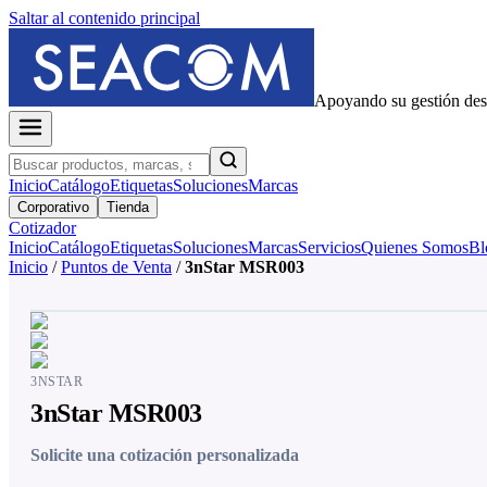
Saltar al contenido principal
Apoyando su gestión de
Inicio
Catálogo
Etiquetas
Soluciones
Marcas
Corporativo
Tienda
Cotizador
Inicio
Catálogo
Etiquetas
Soluciones
Marcas
Servicios
Quienes Somos
Bl
Inicio
/
Puntos de Venta
/
3nStar MSR003
3NSTAR
3nStar MSR003
Solicite una cotización personalizada