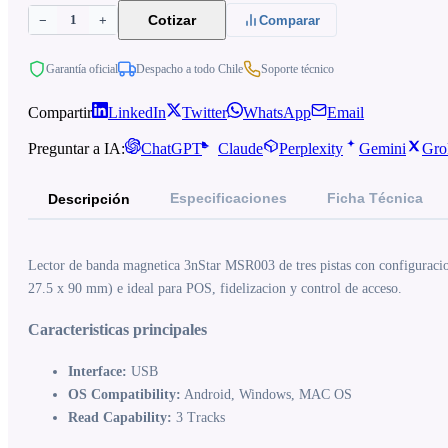
1
Cotizar
−
+
Comparar
Garantía oficial
Despacho a todo Chile
Soporte técnico
Compartir
LinkedIn
Twitter
WhatsApp
Email
Preguntar a IA:
ChatGPT
Claude
Perplexity
Gemini
Gro
Especificaciones
Ficha Técnica
Descripción
Lector de banda magnetica 3nStar MSR003 de tres pistas con configuracion
27.5 x 90 mm) e ideal para POS, fidelizacion y control de acceso.
Caracteristicas principales
Interface:
USB
OS Compatibility:
Android, Windows, MAC OS
Read Capability:
3 Tracks