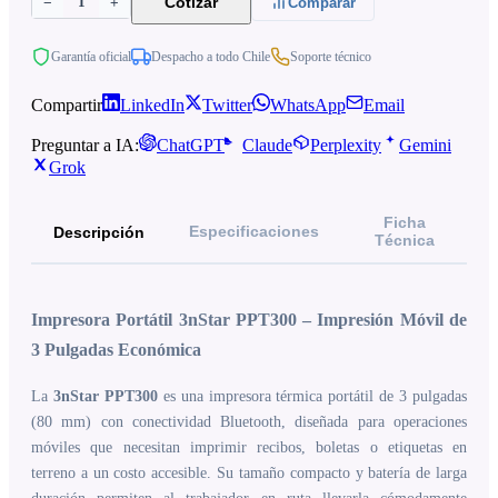
1
Cotizar
−
+
Comparar
Garantía oficial
Despacho a todo Chile
Soporte técnico
Compartir
LinkedIn
Twitter
WhatsApp
Email
Preguntar a IA:
ChatGPT
Claude
Perplexity
Gemini
Grok
Ficha
Especificaciones
Descripción
Técnica
Impresora Portátil 3nStar PPT300 – Impresión Móvil de
3 Pulgadas Económica
La
3nStar PPT300
es una impresora térmica portátil de 3 pulgadas
(80 mm) con conectividad Bluetooth, diseñada para operaciones
móviles que necesitan imprimir recibos, boletas o etiquetas en
terreno a un costo accesible. Su tamaño compacto y batería de larga