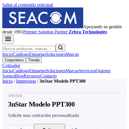
Saltar al contenido principal
Apoyando su gestión
desde 1991
Premier
Solution Partner
Zebra Technologies
Inicio
Catálogo
Etiquetas
Soluciones
Marcas
Corporativo
Tienda
Cotizador
Inicio
Catálogo
Etiquetas
Soluciones
Marcas
Servicios
Quienes
Somos
Blog
Recursos
Contacto
Inicio
/
Impresoras
/
3nStar Modelo PPT300
3NSTAR
3nStar Modelo PPT300
Solicite una cotización personalizada