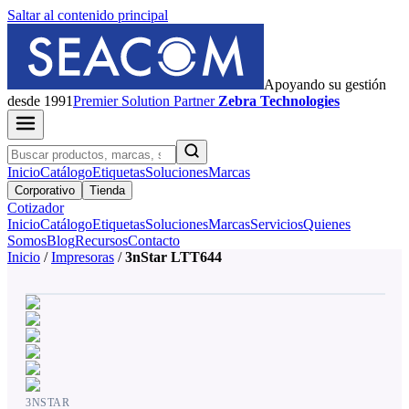
Saltar al contenido principal
Apoyando su gestión
desde 1991
Premier
Solution Partner
Zebra Technologies
Inicio
Catálogo
Etiquetas
Soluciones
Marcas
Corporativo
Tienda
Cotizador
Inicio
Catálogo
Etiquetas
Soluciones
Marcas
Servicios
Quienes
Somos
Blog
Recursos
Contacto
Inicio
/
Impresoras
/
3nStar LTT644
3NSTAR