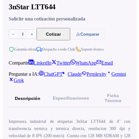
3nStar LTT644
Solicite una cotización personalizada
1
Cotizar
−
+
Comparar
Garantía oficial
Despacho a todo Chile
Soporte técnico
Compartir
LinkedIn
Twitter
WhatsApp
Email
Preguntar a IA:
ChatGPT
Claude
Perplexity
Gemini
Grok
Ficha
Especificaciones
Descripción
Técnica
Impresora industrial de etiquetas 3nStar LTT644 de 4" con
transferencia termica y termica directa, resolucion 300 dpi y
velocidad de 8 IPS (200 mm/s). Cuenta con 128 MB SDRAM y 128