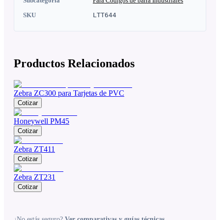
Subcategoria
Para Codigos de barra Industriales
SKU
LTT644
Productos Relacionados
Zebra ZC300 para Tarjetas de PVC
Cotizar
Honeywell PM45
Cotizar
Zebra ZT411
Cotizar
Zebra ZT231
Cotizar
¿No estás seguro?
Ver comparativas y guías técnicas