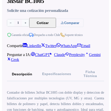
3nStar BC1005
Solicite una cotización personalizada
1
Cotizar
−
+
Comparar
Garantía oficial
Despacho a todo Chile
Soporte técnico
Compartir
LinkedIn
Twitter
WhatsApp
Email
Preguntar a IA:
ChatGPT
Claude
Perplexity
Gemini
Grok
Ficha
Especificaciones
Descripción
Técnica
Contador de billetes 3nStar BC1005 con doble display y deteccion de
falsificaciones por multiples tecnologias (UV, MG y otras). Cuenta
billetes de polimero y papel, detecta billetes dobles y encadenados,
con funciones de batching, suma y autodiagnostico. Ideal para retail,