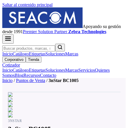
Saltar al contenido principal
Apoyando su gestión
desde 1991
Premier
Solution Partner
Zebra Technologies
Inicio
Catálogo
Etiquetas
Soluciones
Marcas
Corporativo
Tienda
Cotizador
Inicio
Catálogo
Etiquetas
Soluciones
Marcas
Servicios
Quienes
Somos
Blog
Recursos
Contacto
Inicio
/
Puntos de Venta
/
3nStar BC1005
3NSTAR