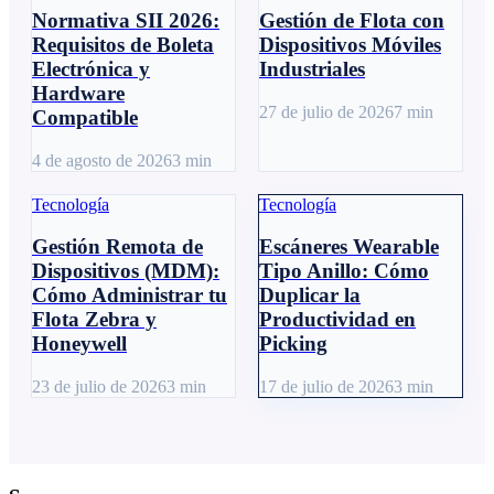
Normativa SII 2026:
Gestión de Flota con
Requisitos de Boleta
Dispositivos Móviles
Electrónica y
Industriales
Hardware
27 de julio de 2026
7
min
Compatible
4 de agosto de 2026
3
min
Tecnología
Tecnología
Gestión Remota de
Escáneres Wearable
Dispositivos (MDM):
Tipo Anillo: Cómo
Cómo Administrar tu
Duplicar la
Flota Zebra y
Productividad en
Honeywell
Picking
23 de julio de 2026
3
min
17 de julio de 2026
3
min