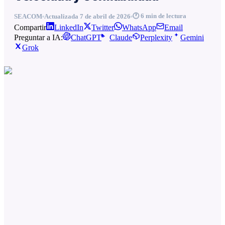
🕐
6
min de lectura
SEACOM
Actualizada
7 de abril de 2026
Compartir
LinkedIn
Twitter
WhatsApp
Email
Preguntar a IA:
ChatGPT
Claude
Perplexity
Gemini
Grok