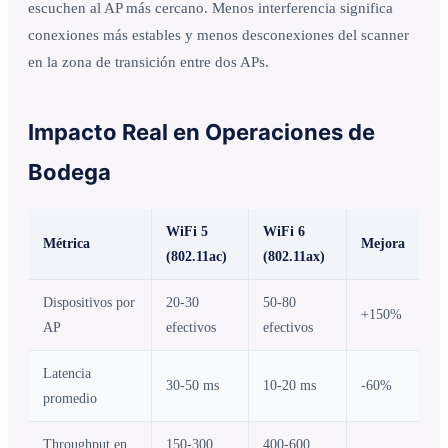
escuchen al AP más cercano. Menos interferencia significa
conexiones más estables y menos desconexiones del scanner
en la zona de transición entre dos APs.
Impacto Real en Operaciones de
Bodega
WiFi 5
WiFi 6
Métrica
Mejora
(802.11ac)
(802.11ax)
Dispositivos por
20-30
50-80
+150%
AP
efectivos
efectivos
Latencia
30-50 ms
10-20 ms
-60%
promedio
Throughput en
150-300
400-600