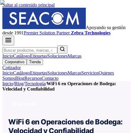
Saltar al contenido principal
Apoyando su gestión
desde 1991
Premier
Solution Partner
Zebra Technologies
Inicio
Catálogo
Etiquetas
Soluciones
Marcas
Corporativo
Tienda
Cotizador
Inicio
Catálogo
Etiquetas
Soluciones
Marcas
Servicios
Quienes
Somos
Blog
Recursos
Contacto
Inicio
/
Blog
/
Tecnología
/
WiFi 6 en Operaciones de Bodega:
Velocidad y Confiabilidad
TECNOLOGÍA
WiFi 6 en Operaciones de Bodega:
Velocidad y Confiabilidad