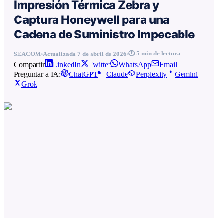
Impresión Térmica Zebra y
Captura Honeywell para una
Cadena de Suministro Impecable
🕐
5
min de lectura
SEACOM
Actualizada
7 de abril de 2026
Compartir
LinkedIn
Twitter
WhatsApp
Email
Preguntar a IA:
ChatGPT
Claude
Perplexity
Gemini
Grok