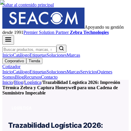
Saltar al contenido principal
Apoyando su gestión
desde 1991
Premier
Solution Partner
Zebra Technologies
Inicio
Catálogo
Etiquetas
Soluciones
Marcas
Corporativo
Tienda
Cotizador
Inicio
Catálogo
Etiquetas
Soluciones
Marcas
Servicios
Quienes
Somos
Blog
Recursos
Contacto
Inicio
/
Blog
/
Logística
/
Trazabilidad Logística 2026: Impresión
Térmica Zebra y Captura Honeywell para una Cadena de
Suministro Impecable
LOGÍSTICA
Trazabilidad Logística 2026: