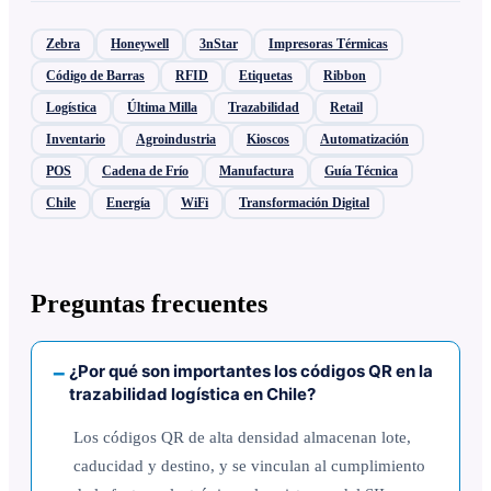
Zebra
Honeywell
3nStar
Impresoras Térmicas
Código de Barras
RFID
Etiquetas
Ribbon
Logística
Última Milla
Trazabilidad
Retail
Inventario
Agroindustria
Kioscos
Automatización
POS
Cadena de Frío
Manufactura
Guía Técnica
Chile
Energía
WiFi
Transformación Digital
Preguntas frecuentes
¿Por qué son importantes los códigos QR en la
trazabilidad logística en Chile?
Los códigos QR de alta densidad almacenan lote,
caducidad y destino, y se vinculan al cumplimiento