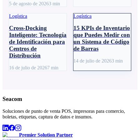
5 de agosto de 2026
3
min
Logística
Logística
Cross-Docking
15 KPIs de Inventario
Inteligente: Tecnología
que Puedes Medir con
de Identificación para
un Sistema de Código
Centros de
de Barras
Distribución
14 de julio de 2026
3
min
16 de julio de 2026
7
min
Seacom
Soluciones de punto de venta POS, impresoras para comercio,
boletas, etiquetas, captura de datos e insumos.
Premier Solution Partner