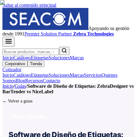
Saltar al contenido principal
Apoyando su gestión
desde 1991
Premier
Solution Partner
Zebra Technologies
Inicio
Catálogo
Etiquetas
Soluciones
Marcas
Corporativo
Tienda
Cotizador
Inicio
Catálogo
Etiquetas
Soluciones
Marcas
Servicios
Quienes
Somos
Blog
Recursos
Contacto
Inicio
/
Guías
/
Software de Diseño de Etiquetas: ZebraDesigner vs
BarTender vs NiceLabel
← Volver a guias
GUÍAS TÉCNICAS
Software de Diseño de Etiquetas: