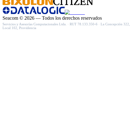
Seacom
©
2026
— Todos los derechos reservados
Servicios y Asesorías Computacionales Ltda.
· RUT
78.133.350-6
·
La Concepción 322,
Local 102, Providencia