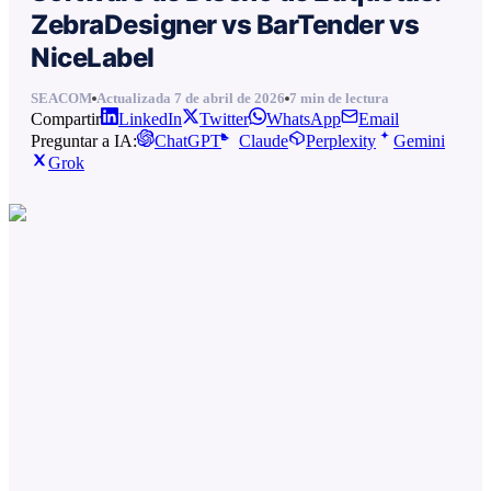
ZebraDesigner vs BarTender vs
NiceLabel
SEACOM
Actualizada
7 de abril de 2026
7
min de lectura
Compartir
LinkedIn
Twitter
WhatsApp
Email
Preguntar a IA:
ChatGPT
Claude
Perplexity
Gemini
Grok