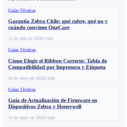
Guías Técnicas
Garantía Zebra Chile: qué cubre, qué no y
cuándo conviene OneCare
12 de julio de 2026
3
min
Guías Técnicas
Cómo Elegir el Ribbon Correcto: Tabla de
Compatibilidad por Impresora y Etiqueta
20 de mayo de 2026
3
min
Guías Técnicas
Guía de Actualización de Firmware en
Dispositivos Zebra y Honeywell
12 de mayo de 2026
3
min