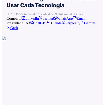
Usar Cada Tecnología
SEACOM
Actualizada
7 de abril de 2026
6
min de lectura
Compartir
LinkedIn
Twitter
WhatsApp
Email
Preguntar a IA:
ChatGPT
Claude
Perplexity
Gemini
Grok