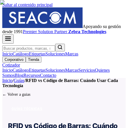
Saltar al contenido principal
Apoyando su gestión
desde 1991
Premier
Solution Partner
Zebra Technologies
Inicio
Catálogo
Etiquetas
Soluciones
Marcas
Corporativo
Tienda
Cotizador
Inicio
Catálogo
Etiquetas
Soluciones
Marcas
Servicios
Quienes
Somos
Blog
Recursos
Contacto
Inicio
/
Guías
/
RFID vs Código de Barras: Cuándo Usar Cada
Tecnología
← Volver a guias
GUÍAS TÉCNICAS
RFID vs Código de Barras: Cuándo