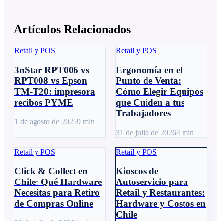
Artículos Relacionados
Retail y POS
Retail y POS
3nStar RPT006 vs
Ergonomía en el
RPT008 vs Epson
Punto de Venta:
TM-T20: impresora
Cómo Elegir Equipos
recibos PYME
que Cuiden a tus
Trabajadores
1 de agosto de 2026
9
min
31 de julio de 2026
4
min
Retail y POS
Retail y POS
Click & Collect en
Kioscos de
Chile: Qué Hardware
Autoservicio para
Necesitas para Retiro
Retail y Restaurantes:
de Compras Online
Hardware y Costos en
Chile