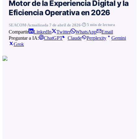
Motor de la Experiencia Digital y la
Eficiencia Operativa en 2026
🕐
5
min de lectura
SEACOM
Actualizada
7 de abril de 2026
Compartir
LinkedIn
Twitter
WhatsApp
Email
Preguntar a IA:
ChatGPT
Claude
Perplexity
Gemini
Grok