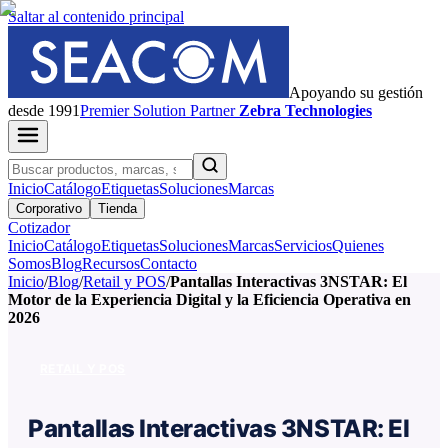
Saltar al contenido principal
Apoyando su gestión
desde 1991
Premier
Solution Partner
Zebra Technologies
Inicio
Catálogo
Etiquetas
Soluciones
Marcas
Corporativo
Tienda
Cotizador
Inicio
Catálogo
Etiquetas
Soluciones
Marcas
Servicios
Quienes
Somos
Blog
Recursos
Contacto
Inicio
/
Blog
/
Retail y POS
/
Pantallas Interactivas 3NSTAR: El
Motor de la Experiencia Digital y la Eficiencia Operativa en
2026
RETAIL Y POS
Pantallas Interactivas 3NSTAR: El