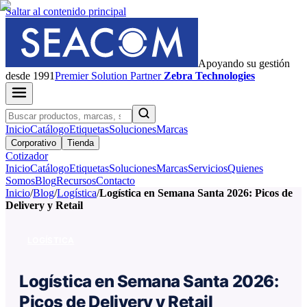
Saltar al contenido principal
Apoyando su gestión
desde 1991
Premier
Solution Partner
Zebra Technologies
Inicio
Catálogo
Etiquetas
Soluciones
Marcas
Corporativo
Tienda
Cotizador
Inicio
Catálogo
Etiquetas
Soluciones
Marcas
Servicios
Quienes
Somos
Blog
Recursos
Contacto
Inicio
/
Blog
/
Logística
/
Logística en Semana Santa 2026: Picos de
Delivery y Retail
LOGÍSTICA
Logística en Semana Santa 2026:
Picos de Delivery y Retail