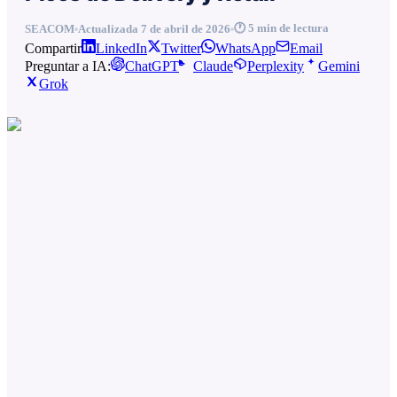
🕐
5
min de lectura
SEACOM
Actualizada
7 de abril de 2026
Compartir
LinkedIn
Twitter
WhatsApp
Email
Preguntar a IA:
ChatGPT
Claude
Perplexity
Gemini
Grok