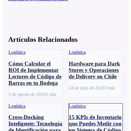
Artículos Relacionados
Logística
Logística
Cómo Calcular el
Hardware para Dark
ROI de Implementar
Stores y Operaciones
Lectores de Código de
de Delivery en Chile
Barras en tu Bodega
24 de julio de 2026
3
min
5 de agosto de 2026
3
min
Logística
Logística
Cross-Docking
15 KPIs de Inventario
Inteligente: Tecnología
que Puedes Medir con
de Identificación para
un Sistema de Código