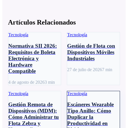
Artículos Relacionados
Tecnología
Tecnología
Normativa SII 2026:
Gestión de Flota con
Requisitos de Boleta
Dispositivos Móviles
Electrónica y
Industriales
Hardware
27 de julio de 2026
7
min
Compatible
4 de agosto de 2026
3
min
Tecnología
Tecnología
Gestión Remota de
Escáneres Wearable
Dispositivos (MDM):
Tipo Anillo: Cómo
Cómo Administrar tu
Duplicar la
Flota Zebra y
Productividad en