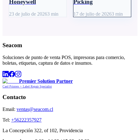
Honeywell
Picking
23 de julio de 2026
3
min
17 de julio de 2026
3
min
Seacom
Soluciones de punto de venta POS, impresoras para comercio,
boletas, etiquetas, captura de datos e insumos.
Premier Solution Partner
Card Printers + Label Repair Specialist
Contacto
Email:
ventas@seacom.cl
Tel:
+56222357927
La Concepción 322, of 102, Providencia