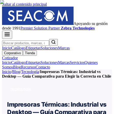
Saltar al contenido principal
Apoyando su gestión
desde 1991
Premier
Solution Partner
Zebra Technologies
Inicio
Catálogo
Etiquetas
Soluciones
Marcas
Corporativo
Tienda
Cotizador
Inicio
Catálogo
Etiquetas
Soluciones
Marcas
Servicios
Quienes
Somos
Blog
Recursos
Contacto
Inicio
/
Blog
/
Tecnología
/
Impresoras Térmicas: Industrial vs
Desktop — Guía Comparativa para Elegir la Correcta en Chile
TECNOLOGÍA
Impresoras Térmicas: Industrial vs
Desktop — Guía Comparativa para