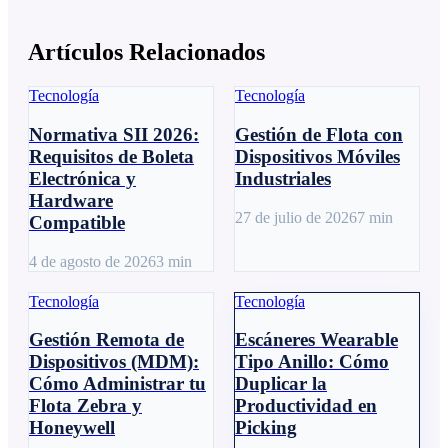
Artículos Relacionados
Tecnología
Tecnología
Normativa SII 2026:
Gestión de Flota con
Requisitos de Boleta
Dispositivos Móviles
Electrónica y
Industriales
Hardware
27 de julio de 2026
7
min
Compatible
4 de agosto de 2026
3
min
Tecnología
Tecnología
Gestión Remota de
Escáneres Wearable
Dispositivos (MDM):
Tipo Anillo: Cómo
Cómo Administrar tu
Duplicar la
Flota Zebra y
Productividad en
Honeywell
Picking