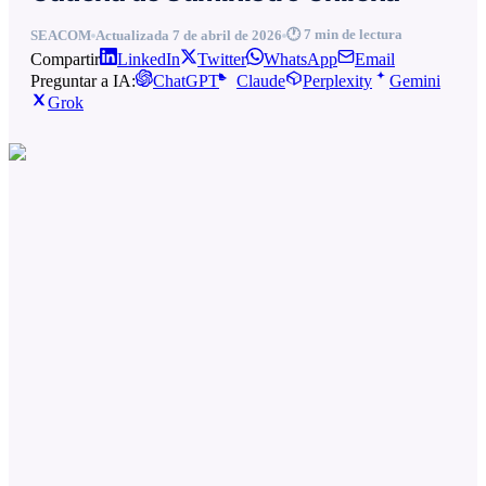
🕐
7
min de lectura
SEACOM
Actualizada
7 de abril de 2026
Compartir
LinkedIn
Twitter
WhatsApp
Email
Preguntar a IA:
ChatGPT
Claude
Perplexity
Gemini
Grok