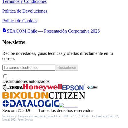
Términos y Condiciones
Política de Devoluciones
Política de Cookies
SEACOM Chile — Presentación Corporativa 2026
Newsletter
Recibe novedades, guias tecnicas y ofertas directamente en tu
correo.
Suscribirse
Acepto recibir novedades y ofertas por correo
Distribuidores autorizados
Seacom
©
2026
— Todos los derechos reservados
Servicios y Asesorías Computacionales Ltda.
· RUT
78.133.350-6
·
La Concepción 322,
Local 102, Providencia