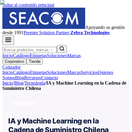
Saltar al contenido principal
Apoyando su gestión
desde 1991
Premier
Solution Partner
Zebra Technologies
Inicio
Catálogo
Etiquetas
Soluciones
Marcas
Corporativo
Tienda
Cotizador
Inicio
Catálogo
Etiquetas
Soluciones
Marcas
Servicios
Quienes
Somos
Blog
Recursos
Contacto
Inicio
/
Blog
/
Tecnología
/
IA y Machine Learning en la Cadena de
Suministro Chilena
TECNOLOGÍA
IA y Machine Learning en la
Cadena de Suministro Chilena